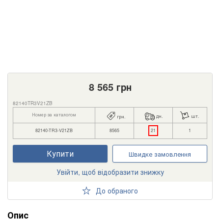
8 565
грн
82140TR3V21ZB
Номер за каталогом
дн.
шт.
грн.
82140-TR3-V21ZB
8565
21
1
Купити
Швидке замовлення
Увійти, щоб відобразити знижку
До обраного
Опис