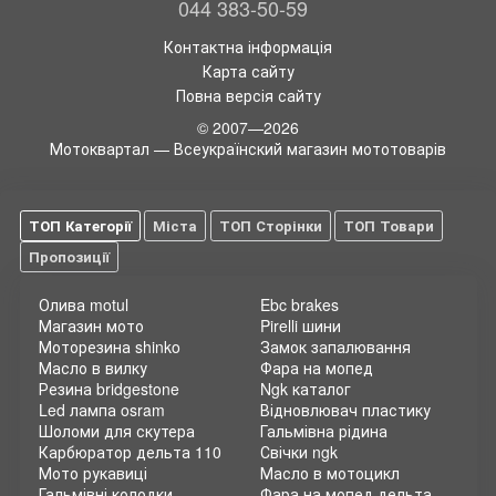
044 383-50-59
Контактна інформація
Карта сайту
Повна версія сайту
© 2007—2026
Мотоквартал — Всеукраїнский магазин мототоварів
ТОП Категорії
Міста
ТОП Сторінки
ТОП Товари
Пропозиції
Олива motul
Ebc brakes
Магазин мото
Pirelli шини
Моторезина shinko
Замок запалювання
Масло в вилку
Фара на мопед
Резина bridgestone
Ngk каталог
Led лампа osram
Відновлювач пластику
Шоломи для скутера
Гальмівна рідина
Карбюратор дельта 110
Свічки ngk
Мото рукавиці
Масло в мотоцикл
Гальмівні колодки
Фара на мопед дельта