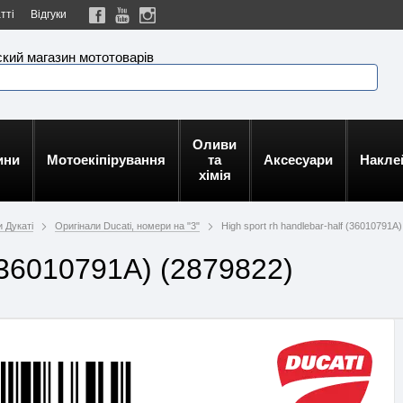
тті
Відгуки
кий магазин мототоварів
Оливи
ини
Мотоекіпірування
та
Аксесуари
Накле
хімія
 Дукаті
Оригінали Ducati, номери на "3"
High sport rh handlebar-half (36010791A)
 (36010791A) (2879822)