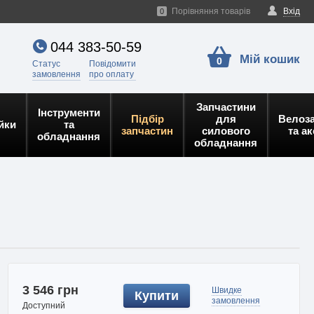
Порівняння товарів
Вхід
0
044 383-50-59
Мій кошик
0
Статус
Повідомити
замовлення
про оплату
Запчастини
Інструменти
Підбір
для
Велоз
йки
та
запчастин
силового
та а
обладнання
обладнання
3 546 грн
Швидке
Купити
замовлення
Доступний