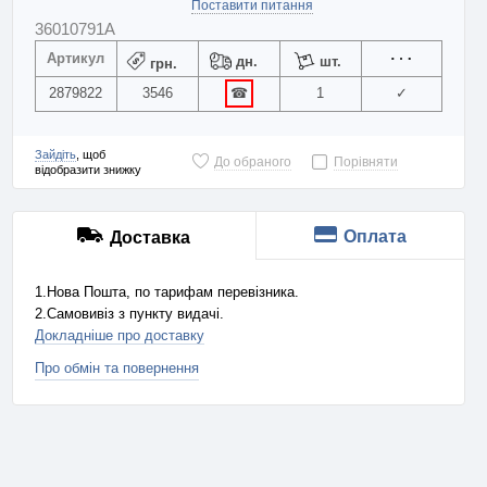
Поставити питання
36010791A
Артикул
дн.
шт.
грн.
2879822
3546
☎
1
✓
Зайдіть
, щоб
До обраного
Порівняти
відобразити знижку
Оплата
Доставка
1.Нова Пошта, по тарифам перевізника.
2.Самовивіз з пункту видачі.
Докладніше про доставку
Про обмін та повернення