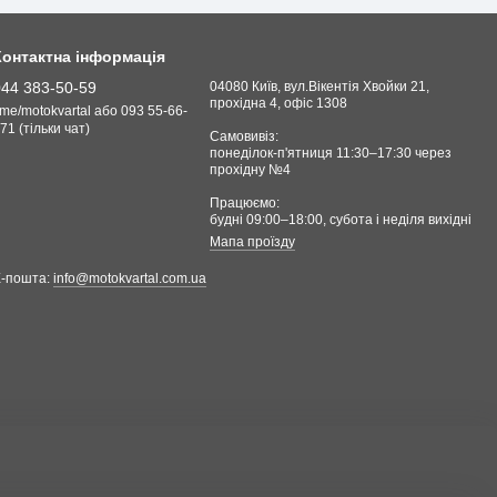
Контактна інформація
044 383-50-59
04080 Київ, вул.Вікентія Хвойки 21,
прохідна 4, офіс 1308
.me/motokvartal або 093 55-66-
71 (тільки чат)
Самовивіз:
понеділок-п'ятниця 11:30–17:30 через
прохідну №4
Працюємо:
будні 09:00–18:00, cубота і неділя вихідні
Мапа проїзду
Е-пошта:
info@motokvartal.com.ua