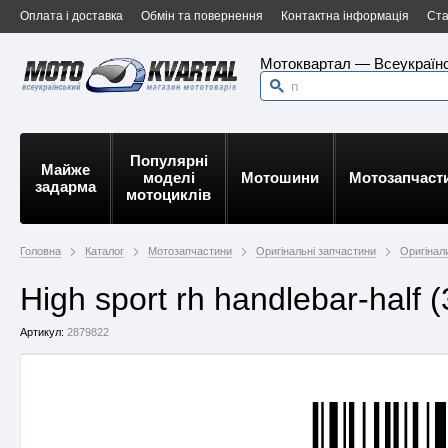
Оплата і доставка
Обмін та повернення
Контактна інформація
Ста
Мотоквартал — Всеукраїнс
Популярні
Майже
моделі
Мотошини
Мотозапчаст
задарма
мотоциклів
Головна
Каталог
Мотозапчастини
Оригінальні запчастини
Оригінали
High sport rh handlebar-half
Артикул:
2879822