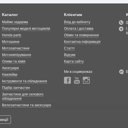
Каталог
Клієнтам
Майже задарма
Вхід до кабінету
Популярні моделі мотоциклів
Оплата і доставка
t
8
Honda parts
Обмін та повернення
Мотошини
Контактна інформація
Мотозапчастини
Статті
Мотоекіпірування
Відгуки
Оливи та хімія
Карта сайту
Аксесуари
Ми в соцмережах
Наклейки
Інструменти та обладнання
Підбір запчастин
Запчастини для силового
обладнання
Велозапчастини та аксесуари
зиції