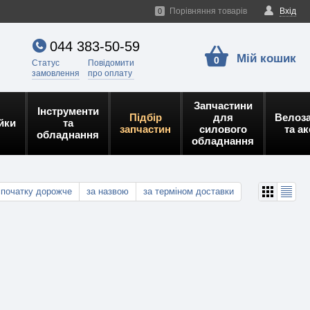
Порівняння товарів
Вхід
0
044 383-50-59
Мій кошик
0
Статус
Повідомити
замовлення
про оплату
Запчастини
Інструменти
Підбір
для
Велоз
йки
та
запчастин
силового
та а
обладнання
обладнання
спочатку дорожче
за назвою
за терміном доставки