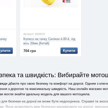
Артикул: 2828675
тачку
Колесо на тачку Силікон 4.00-4, під
вісь 20мм (Китай)
Купити
Купити
704 грн
зпека та швидкість: Вибирайте мото
вжди дбаєте про свою безпеку та комфорт на дорозі. Одним з ключо
ення з дорогою та максимальну швидкість. Наш онлайн магазин мот
 ви могли знайти ідеальну модель для вашого мотоцикла.
 для безпеки на дорозі не може бути недооцінена. Справні та знос
годи. Вони дозволяють вам безпечно маневрувати на дорозі, зменшую