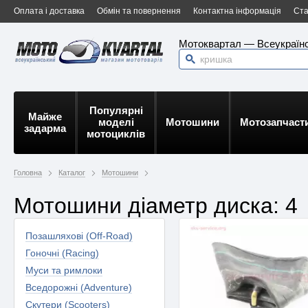
Оплата і доставка
Обмін та повернення
Контактна інформація
Ста
Мотоквартал — Всеукраїнс
Популярні
Майже
моделі
Мотошини
Мотозапчаст
задарма
мотоциклів
Головна
Каталог
Мотошини
Мотошини діаметр диска: 4
Позашляхові (Off-Road)
Гоночні (Racing)
Муси та римлоки
Вседорожні (Adventure)
Скутери (Scooters)