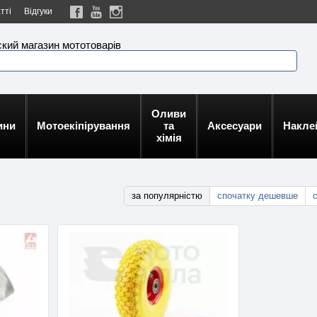
тті
Відгуки
кий магазин мототоварів
Оливи
ини
Мотоекіпірування
та
Аксесуари
Накле
хімія
за популярністю
спочатку дешевше