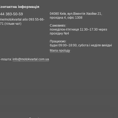
Контактна інформація
044 383-50-59
04080 Київ, вул.Вікентія Хвойки 21,
прохідна 4, офіс 1308
.me/motokvartal або 093 55-66-
71 (тільки чат)
Самовивіз:
понеділок-п'ятниця 11:30–17:30 через
прохідну №4
Працюємо:
будні 09:00–18:00, cубота і неділя вихідні
Мапа проїзду
Е-пошта:
info@motokvartal.com.ua