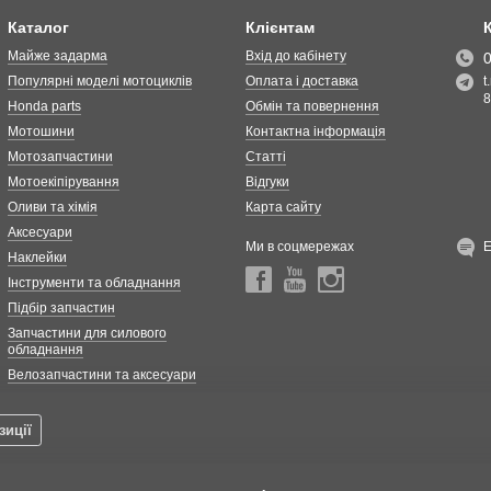
Каталог
Клієнтам
Майже задарма
Вхід до кабінету
Популярні моделі мотоциклів
Оплата і доставка
t
8
Honda parts
Обмін та повернення
Мотошини
Контактна інформація
Мотозапчастини
Статті
Мотоекіпірування
Відгуки
Оливи та хімія
Карта сайту
Аксесуари
Ми в соцмережах
Наклейки
Інструменти та обладнання
Підбір запчастин
Запчастини для силового
обладнання
Велозапчастини та аксесуари
зиції