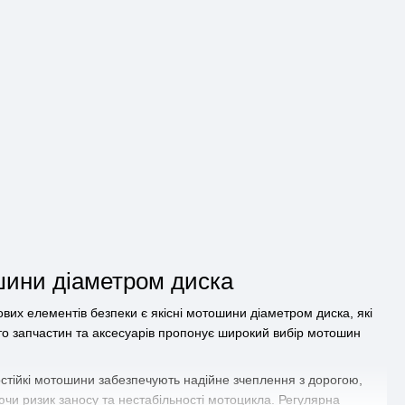
шини діаметром диска
вих елементів безпеки є якісні мотошини діаметром диска, які
о запчастин та аксесуарів пропонує широкий вибір мотошин
остійкі мотошини забезпечують надійне зчеплення з дорогою,
чи ризик заносу та нестабільності мотоцикла. Регулярна