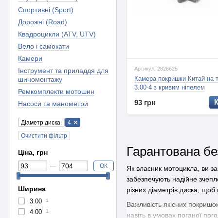
Спортивні (Sport)
Дорожні (Road)
Квадроцикли (ATV, UTV)
Вело і самокати
Камери
Артикул: 2828625
Інструмент та приладдя для
Камера покришки Китай на 
шиномонтажу
3.00-4 з кривим ніпелем
Ремкомплекти мотошин
93 грн
Насоси та манометри
Діаметр диска:
4
Очистити фільтр
Гарантована бе
Ціна, грн
ОК
Як власник мотоцикла, ви за
забезпечують надійне зчепл
Ширина
різних діаметрів диска, щоб
3.00
1
Важливість якісних покришок
4.00
1
навіть в умовах поганої по