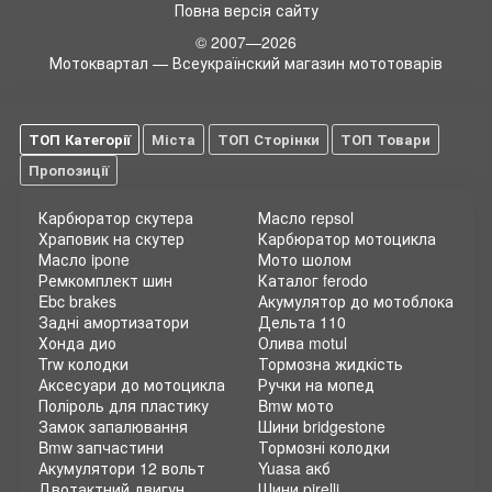
гальмування. Регулярна заміна старих та зношених шин є
Повна версія сайту
обов'язковою, адже це гарантує вашу власну безпеку та
© 2007—2026
безпеку інших учасників дорожнього руху.
Мотоквартал — Всеукраїнский магазин мототоварів
Купити шини до скутера
- це просто зараз! Ви можете
замовити широкі мотошини шириною 140 в нашому онлайн
магазині та отримати їх прямо до дверей. Ми пропонуємо
ТОП Категорії
Міста
ТОП Сторінки
ТОП Товари
широкий вибір покришок від провідних виробників, які
гарантують високу якість та довговічність. Зробіть свій
Пропозиції
скутер ще кращим!
Мото магазин Motokvartal
- ваш надійний партнер у світі
Карбюратор скутера
Масло repsol
мотозапчастин та аксесуарів. Ми розуміємо, наскільки
Храповик на скутер
Карбюратор мотоцикла
важливо мати доступ до широкого асортименту товарів,
Масло ipone
Мото шолом
тому пропонуємо вам зручний онлайн магазин, де ви можете
Ремкомплект шин
Каталог ferodo
придбати все необхідне для свого скутера. Переваги купівлі
Ebc brakes
Акумулятор до мотоблока
мотозапчастин та мотошин онлайн очевидні - швидка
Задні амортизатори
Дельта 110
доставка, гарантія якості та зручна оплата. Приєднуйтесь
Хонда дио
Олива motul
до числа задоволених клієнтів Motokvartal!
Trw колодки
Тормозна жидкість
Аксесуари до мотоцикла
Ручки на мопед
Поліроль для пластику
Bmw мото
Замок запалювання
Шини bridgestone
Bmw запчастини
Тормозні колодки
Акумулятори 12 вольт
Yuasa акб
Двотактний двигун
Шини pirelli