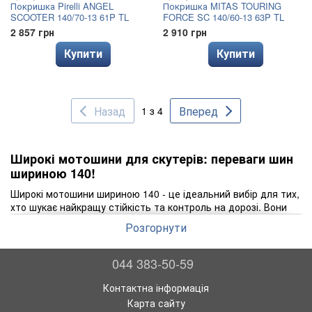
Покришка Pirelli ANGEL
Покришка MITAS TOURING
SCOOTER 140/70-13 61P TL
FORCE SC 140/60-13 63P TL
2 857 грн
2 910 грн
Купити
Купити
Назад
Вперед
1 з 4
Широкі мотошини для скутерів: переваги шин
шириною 140!
Широкі мотошини шириною 140 - це ідеальний вибір для тих,
хто шукає найкращу стійкість та контроль на дорозі. Вони
забезпечують надійне зчеплення з асфальтом, що дозволяє
Розгорнути
вам насолоджуватися плавною їздою і безпечними
маневрами.
044 383-50-59
Важливість якісних покришок для безпеки на дорозі не може
бути переоцінена. Вони є єдиним контактним пунктом між
Контактна інформація
вашим скутером і дорогою, тому їх якість безпосередньо
Карта сайту
впливає на керованість, стійкість та ефективність