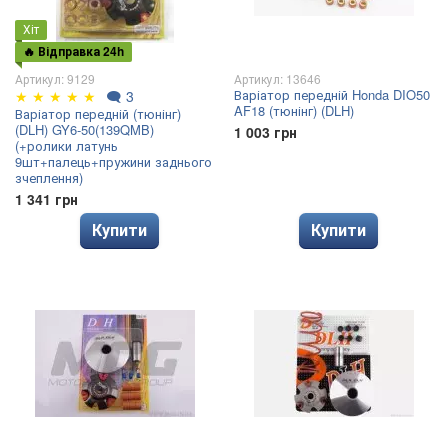
Хіт
🔥 Відправка 24h
Артикул: 9129
Артикул: 13646
Варіатор передній Honda DIO50
★
★
★
★
★
🗨
3
AF18 (тюнінг) (DLH)
Варіатор передній (тюнінг)
(DLH) GY6-50(139QMB)
1 003 грн
(+ролики латунь
9шт+палець+пружини заднього
зчеплення)
1 341 грн
Купити
Купити