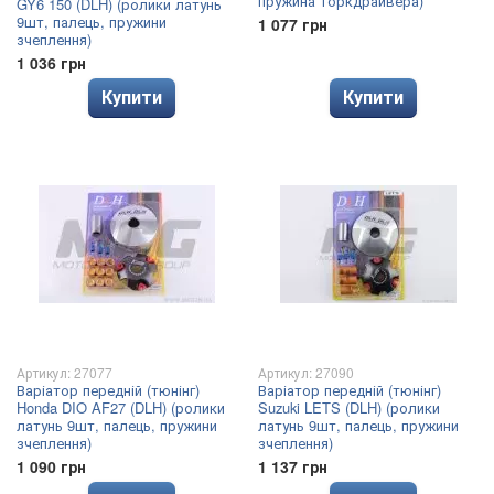
пружина торкдрайвера)
GY6 150 (DLH) (ролики латунь
9шт, палець, пружини
1 077 грн
зчеплення)
1 036 грн
Купити
Купити
Артикул: 27077
Артикул: 27090
Варіатор передній (тюнінг)
Варіатор передній (тюнінг)
Honda DIO AF27 (DLH) (ролики
Suzuki LETS (DLH) (ролики
латунь 9шт, палець, пружини
латунь 9шт, палець, пружини
зчеплення)
зчеплення)
1 090 грн
1 137 грн