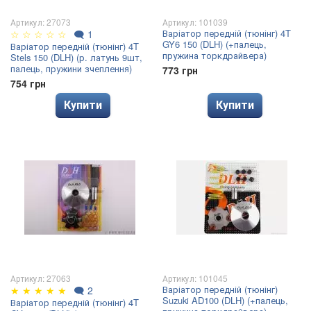
Артикул: 27073
Артикул: 101039
Варіатор передній (тюнінг) 4T
☆
☆
☆
☆
☆
🗨
1
GY6 150 (DLH) (+палець,
Варіатор передній (тюнінг) 4T
пружина торкдрайвера)
Stels 150 (DLH) (р. латунь 9шт,
палець, пружини зчеплення)
773 грн
754 грн
Купити
Купити
Артикул: 27063
Артикул: 101045
Варіатор передній (тюнінг)
★
★
★
★
★
🗨
2
Suzuki AD100 (DLH) (+палець,
Варіатор передній (тюнінг) 4T