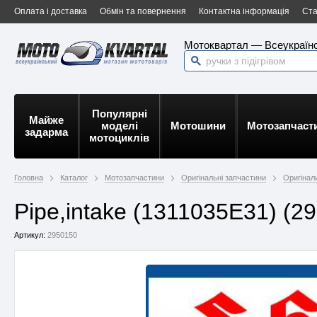
Оплата і доставка
Обмін та повернення
Контактна інформація
Ста
Мотоквартал — Всеукраїнс
Популярні
Майже
моделі
Мотошини
Мотозапчаст
задарма
мотоциклів
Головна
Каталог
Мотозапчастини
Оригінальні запчастини
Оригінал
Pipe,intake (1311035E31) (2
Артикул:
2950150