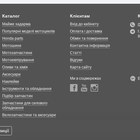
Каталог
Клієнтам
Майже задарма
Вхід до кабінету
Популярні моделі мотоциклів
Оплата і доставка
t
8
Honda parts
Обмін та повернення
Мотошини
Контактна інформація
Мотозапчастини
Статті
Мотоекіпірування
Відгуки
Оливи та хімія
Карта сайту
Аксесуари
Ми в соцмережах
Наклейки
Інструменти та обладнання
Підбір запчастин
Запчастини для силового
обладнання
Велозапчастини та аксесуари
зиції