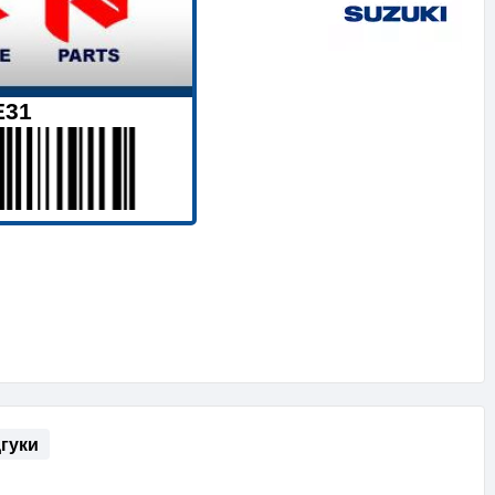
E31
дгуки