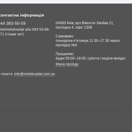
Контактна інформація
044 383-50-59
04080 Київ, вул.Вікентія Хвойки 21,
прохідна 4, офіс 1308
.me/motokvartal або 093 55-66-
71 (тільки чат)
Самовивіз:
понеділок-п'ятниця 11:30–17:30 через
прохідну №4
Працюємо:
будні 09:00–18:00, cубота і неділя вихідні
Мапа проїзду
Е-пошта:
info@motokvartal.com.ua