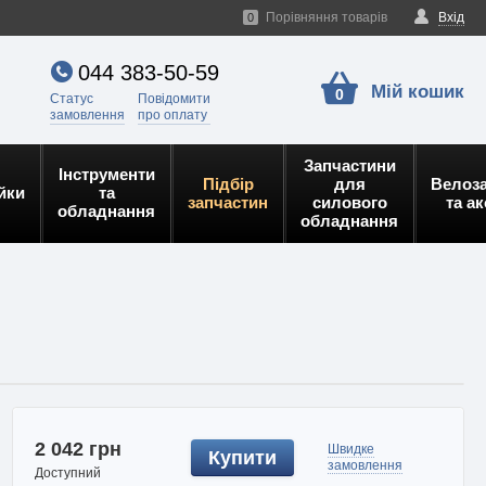
Порівняння товарів
Вхід
0
044 383-50-59
Мій кошик
0
Статус
Повідомити
замовлення
про оплату
Запчастини
Інструменти
Підбір
для
Велоз
йки
та
запчастин
силового
та а
обладнання
обладнання
2 042 грн
Швидке
Купити
замовлення
Доступний