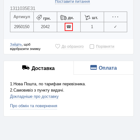
Поставити питання
1311035E31
Артикул
дн.
шт.
грн.
2950150
2042
☎
1
✓
Зайдіть
, щоб
До обраного
Порівняти
відобразити знижку
Оплата
Доставка
1.Нова Пошта, по тарифам перевізника.
2.Самовивіз з пункту видачі.
Докладніше про доставку
Про обмін та повернення