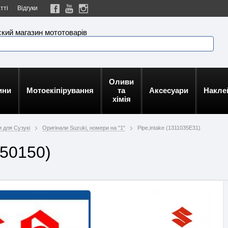
тті
Відгуки
кий магазин мототоварів
Оливи
ини
Мотоекіпірування
та
Аксесуари
Накле
хімія
и для Сузукі
Оригінали Suzuki, номери на "1"
Pipe,intake (1311035E31)
950150)