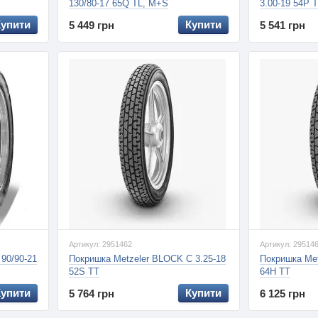
130/80-17 65Q TL, M+S
3.00-19 54P 
Купити
Купити
5 449 грн
5 541 грн
Артикул: 2951462
Артикул: 29514
 90/90-21
Покришка Metzeler BLOCK C 3.25-18
Покришка Met
52S TT
64H TT
Купити
Купити
5 764 грн
6 125 грн