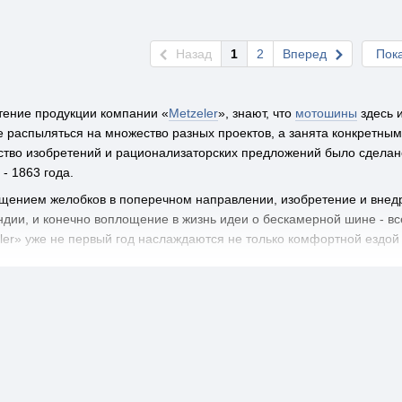
Назад
1
2
Вперед
Пока
чтение продукции компании «
Metzeler
», знают, что
мотошины
здесь 
 распыляться на множество разных проектов, а занята конкретным
тво изобретений и рационализаторских предложений было сделан
- 1863 года.
ещением желобков в поперечном направлении, изобретение и внедр
ндии, и конечно воплощение в жизнь идеи о бескамерной шине - вс
r» уже не первый год наслаждаются не только комфортной ездой н
одбора шин компания регулярно выпускает и обновляет каталоги 
е
можно уточнить в специализированных торговых организациях. К
длагают интернет - магазины, среди которых и наш Мотоквартал.
тная Karoo Street
ительно недавно испытала и приступила к промышленному произво