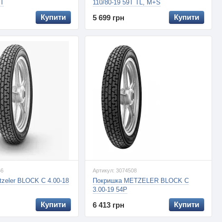
TT
110/80-19 59T TL, M+S
Купити
Купити
5 699 грн
66
Артикул: 3074508
zeler BLOCK C 4.00-18
Покришка METZELER BLOCK C
3.00-19 54P
Купити
Купити
6 413 грн