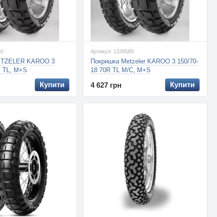
60
Артикул: 1339589
ETZELER KAROO 3
Покришка Metzeler KAROO 3 150/70-
T TL, M+S
18 70R TL M/C, M+S
Купити
Купити
4 627 грн