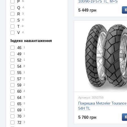
100/90-19 57S TL, M+S
P
6
Q
4
5 449 грн
R
3
S
6
T
9
V
4
Індекс навантаження
46
1
49
1
52
1
54
8
55
1
57
2
59
2
60
4
64
5
Артикул: 3050759
Покришка Metzeler Tourance
65
3
54H TL
69
1
70
3
5 760 грн
72
3