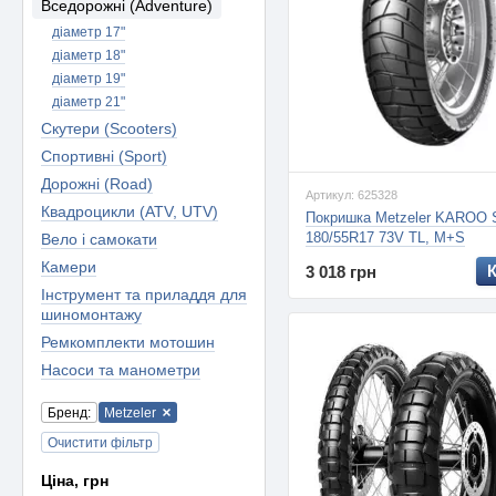
Вседорожні (Adventure)
діаметр 17"
діаметр 18"
діаметр 19"
діаметр 21"
Скутери (Scooters)
Спортивні (Sport)
Дорожні (Road)
Артикул: 625328
Квадроцикли (ATV, UTV)
Покришка Metzeler KAROO
180/55R17 73V TL, M+S
Вело і самокати
Камери
3 018 грн
Інструмент та приладдя для
шиномонтажу
Ремкомплекти мотошин
Насоси та манометри
Бренд:
Metzeler
Очистити фільтр
Ціна, грн