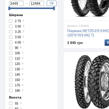
ОК
Ширина
2.75
1
Артикул: 1333928
3.00
3
Покришка METZELER KARO
3.25
2
120/70 R19 60Q TL
3.50
1
4.00
4
3 945 грн
90
6
100
1
110
2
120
5
130
3
140
2
150
3
170
3
180
1
Висота
55
1
60
3