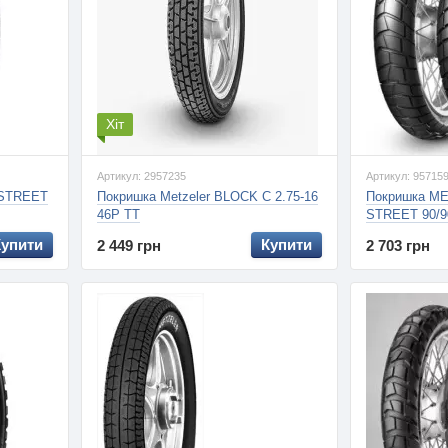
Хіт
Артикул: 2957235
Артикул: 95715
 STREET
Покришка Metzeler BLOCK C 2.75-16
Покришка M
46P TT
STREET 90/9
Купити
Купити
2 449 грн
2 703 грн