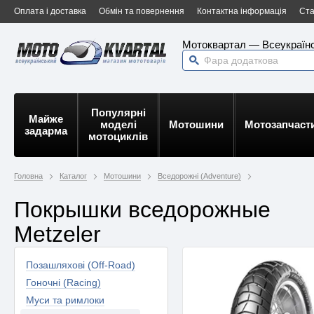
Оплата і доставка
Обмін та повернення
Контактна інформація
Ста
Мотоквартал — Всеукраїнс
Популярні
Майже
моделі
Мотошини
Мотозапчаст
задарма
мотоциклів
Головна
Каталог
Мотошини
Вседорожні (Adventure)
Покрышки вседорожные
Metzeler
Позашляхові (Off-Road)
Гоночні (Racing)
Муси та римлоки