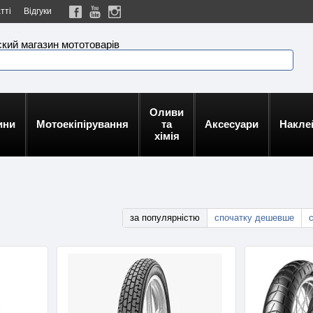
тті
Відгуки
кий магазин мототоварів
Оливи
ини
Мотоекіпірування
та
Аксесуари
Накле
хімія
за популярністю
спочатку дешевше