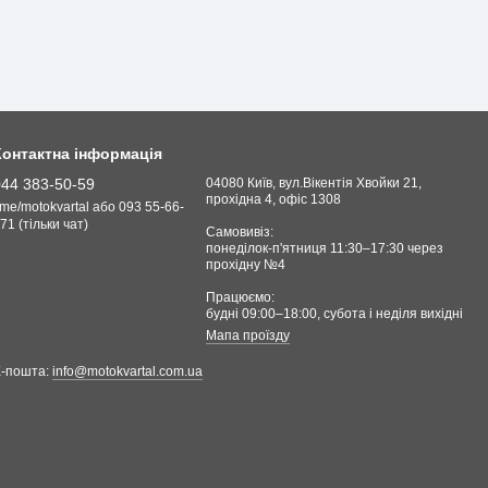
дороги практически не снижает уровень управляемости
сь и в результате добились того, что эта мотошина имеет
дной и той же покрышке необходимо было совместить, казалось
специалистов результат был достигнут. Если кратко, то
Контактна інформація
044 383-50-59
04080 Київ, вул.Вікентія Хвойки 21,
прохідна 4, офіс 1308
.me/motokvartal або 093 55-66-
71 (тільки чат)
Самовивіз:
понеділок-п'ятниця 11:30–17:30 через
прохідну №4
Працюємо:
будні 09:00–18:00, cубота і неділя вихідні
Мапа проїзду
Е-пошта:
info@motokvartal.com.ua