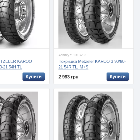
9
Артикул: 1313253
ETZELER KAROO
Покришка Metzeler KAROO 3 90/90-
0-21 54H TL
21 54R TL, M+S
Купити
Купити
2 993 грн