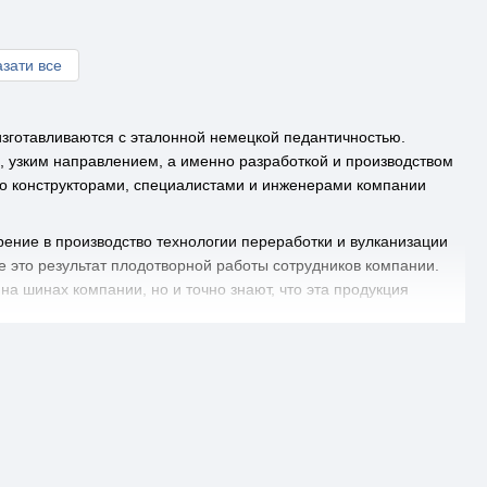
зати все
изготавливаются с эталонной немецкой педантичностью.
, узким направлением, а именно разработкой и производством
о конструкторами, специалистами и инженерами компании
ение в производство технологии переработки и вулканизации
е это результат плодотворной работы сотрудников компании.
а шинах компании, но и точно знают, что эта продукция
вседорожных покрышек. Цены на
вседорожные мотошины
в
упить вседорожную моторезину, или
покрышки вседорожные
дству покрышек, которые устанавливаются на мотоциклах