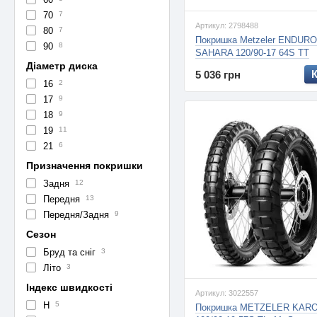
70
7
Артикул: 2798488
80
7
Покришка Metzeler ENDURO
90
8
SAHARA 120/90-17 64S TT
Діаметр диска
5 036 грн
16
2
17
9
18
9
19
11
21
6
Призначення покришки
Задня
12
Передня
13
Передня/Задня
9
Сезон
Бруд та сніг
3
Літо
3
Індекс швидкості
Артикул: 3022557
H
5
Покришка METZELER KARO