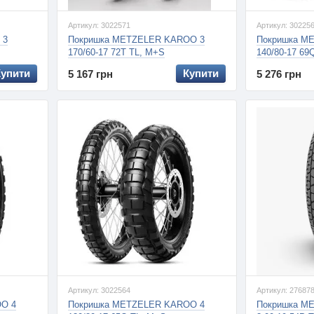
Артикул: 3022571
Артикул: 30225
 3
Покришка METZELER KAROO 3
Покришка M
170/60-17 72T TL, M+S
140/80-17 69
Купити
Купити
5 167 грн
5 276 грн
Артикул: 3022564
Артикул: 27687
O 4
Покришка METZELER KAROO 4
Покришка M