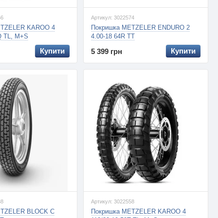
66
Артикул: 3022574
ETZELER KAROO 4
Покришка METZELER ENDURO 2
Q TL, M+S
4.00-18 64R TT
Купити
Купити
5 399 грн
88
Артикул: 3022558
ETZELER BLOCK C
Покришка METZELER KAROO 4