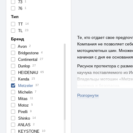
73
1
76
1
Тип
TT
14
TL
23
Те, кто отдает свое предпо
Бренд
Компания не позволяет себе
Avon
2
мотоциклетных шин. Множес
Bridgestone
4
начиная с дня ее основания 
Continental
27
Рисунок протектора с разм
Dunlop
27
каучука поставляемого из И
HEIDENAU
65
Владельцы мотошин «Metzele
Kenda
15
надежна и безопасна.
Metzeler
37
Michelin
7
Для облегчения процесса п
Розгорнути
Mitas
11
целом по Украине и
в Киев
Motoz
5
Metzeler
недорого часто пре
Pirelli
9
Шина мотоцикле
Shinko
14
ANLAS
2
Компания «Metzeler» относ
KEYSTONE
10