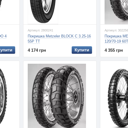
Артикул: 2800241
Артикул: 30225
O 4
Покришка Metzeler BLOCK C 3.25-16
Покришка M
55P TT
120/70-19 60
Купити
Купити
4 174 грн
4 355 грн