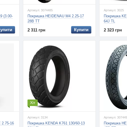
Артикул: 3074485
Артикул: 3025
9 (3.00-
Покришка HEIDENAU M4 2.25-17
Покришка KE
28B TT
64J TL
Купити
Купити
2 311 грн
2 323 грн
Хіт
Артикул: 3134
Артикул: 30744
 2.75-16
Покришка KENDA K761 130/60-13
Покришка HE