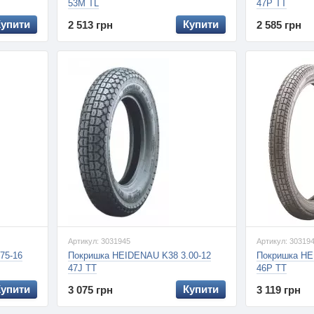
53M TL
47P TT
Купити
Купити
2 513 грн
2 585 грн
Артикул: 3031945
Артикул: 30319
75-16
Покришка HEIDENAU K38 3.00-12
Покришка HE
47J TT
46P TT
Купити
Купити
3 075 грн
3 119 грн