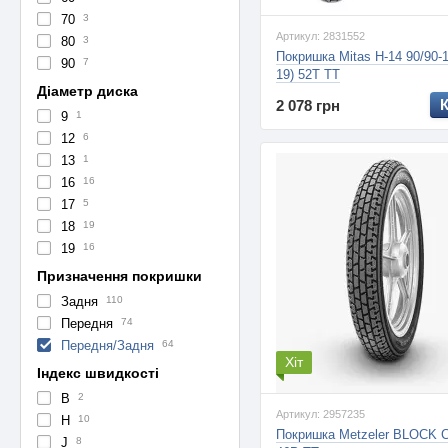
70
3
Артикул: 2831552
80
3
Покришка Mitas H-14 90/90-1
90
7
19) 52T TT
Діаметр диска
2 078 грн
9
1
12
6
13
1
16
16
17
5
18
19
19
16
Призначення покришки
Задня
110
Передня
74
Передня/Задня
64
Хіт
Індекс швидкості
B
2
Артикул: 2957235
H
10
Покришка Metzeler BLOCK C
J
8