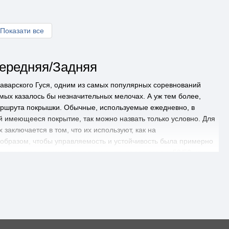
Показати все
ередняя/Задняя
Баварского Гуся, одним из самых популярных соревнований
амых казалось бы незначительных мелочах. А уж тем более,
аршрута покрышки. Обычные, используемые ежедневно, в
й имеющееся покрытие, так можно назвать только условно. Для
 заключается в том, что их используют, как на
 образом, чтобы управляемость и устойчивость была примерно
роизводитель рекомендует применять такую резину 50/50 или
 асфальте, далеко не просто, конструкторам удается с ней
е нагрузки в течение длительного времени. Ресурс
увеличение ресурса, во многом зависит от величины пятна