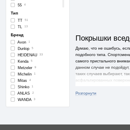
55
4
56
5
Тип
57
3
TT
51
59
1
TL
13
60
1
Бренд
Покрышки всед
61
2
Avon
1
62
1
Думаю, что не ошибусь, есл
Dunlop
5
63
1
подобного типа. Спортсмены
HEIDENAU
33
64
5
самого пристального внима
Kenda
5
65
1
данном случае не подойдут,
Metzeler
9
67
1
таких случаев выбирают, та
Michelin
1
69
1
асфальтированных поверхнос
Mitas
4
70
1
одинакова на разных типах 
Shinko
1
71
4
60/40 в процентном соотно
Розгорнути
ANLAS
2
WANDA
3
О ресурсе пок
Несмотря на то, что решить
справиться. Более того, им
вседорожных шин варьируетс