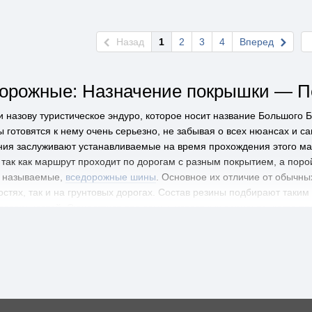
Назад
1
2
3
4
Вперед
орожные: Назначение покрышки — П
и назову туристическое эндуро, которое носит название Большого 
 готовятся к нему очень серьезно, не забывая о всех нюансах и с
ния заслуживают устанавливаемые на время прохождения этого м
 так как маршрут проходит по дорогам с разным покрытием, а поро
к называемые,
вседорожные шины
. Основное их отличие от обычных
тях, так и на грунтовых дорогах. Состав резины подбирают таким
поверхностей. Существует два самых известных варианта, когда п
шении.
рышки
 задачу одинаковой устойчивости
колеса
на грунтовой поверхности и
 по силам выпускать резину, которая может выдерживать повышенны
я от тринадцати до пятнадцати тысяч километров. Не секрет, что 