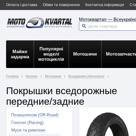
Оплата і доставка
Обмін та повернення
Контактна інформація
Ста
Мотоквартал — Всеукраїнс
Популярні
Майже
моделі
Мотошини
Мотозапчаст
задарма
мотоциклів
Головна
Каталог
Мотошини
Вседорожні (Adventure)
Покрышки вседорожные
передние/задние
Позашляхові (Off-Road)
Гоночні (Racing)
Муси та римлоки