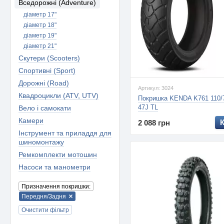
Вседорожні (Adventure)
діаметр 17"
діаметр 18"
діаметр 19"
діаметр 21"
Скутери (Scooters)
Спортивні (Sport)
Дорожні (Road)
Артикул: 3024
Квадроцикли (ATV, UTV)
Покришка KENDA K761 110/
47J TL
Вело і самокати
Камери
2 088 грн
Інструмент та приладдя для
шиномонтажу
Ремкомплекти мотошин
Насоси та манометри
Призначення покришки:
Передня/Задня
Очистити фільтр