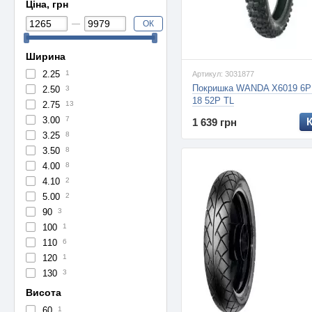
Ціна, грн
ОК
Ширина
2.25
1
Артикул: 3031877
Покришка WANDA X6019 6PR
2.50
3
18 52P TL
2.75
13
3.00
7
1 639 грн
3.25
8
3.50
8
4.00
8
4.10
2
5.00
2
90
3
100
1
110
6
120
1
130
3
Висота
60
1