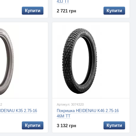
43J TT
Купити
Купити
2 721 грн
42
Артикул: 3074320
IDENAU K35 2.75-16
Покришка HEIDENAU K46 2.75-16
46M TT
Купити
Купити
3 132 грн