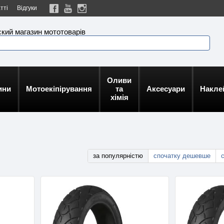
тті
Відгуки
кий магазин мототоварів
Оливи
ини
Мотоекіпірування
та
Аксесуари
Накле
хімія
за популярністю
спочатку дешевше