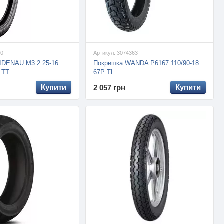
90
Артикул: 3074363
IDENAU M3 2.25-16
Покришка WANDA P6167 110/90-18
J TT
67P TL
Купити
Купити
2 057 грн