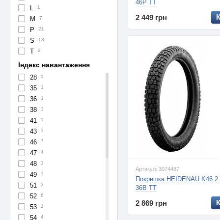
46P TT
L
1
2 449 грн
M
7
P
21
S
13
T
2
Індекс навантаження
28
1
35
1
36
1
38
1
41
1
43
1
46
7
47
4
48
1
Артикул: 3074487
49
1
Покришка HEIDENAU K46 2.
51
3
36B TT
52
6
2 869 грн
53
1
54
4