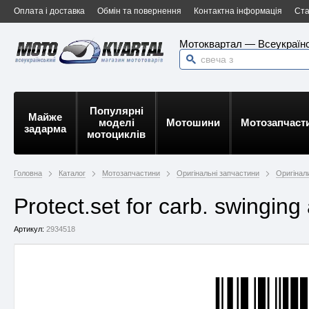
Оплата і доставка
Обмін та повернення
Контактна інформація
Ста
Мотоквартал — Всеукраїнс
Популярні
Майже
моделі
Мотошини
Мотозапчаст
задарма
мотоциклів
Головна
Каталог
Мотозапчастини
Оригінальні запчастини
Оригінали
Protect.set for carb. swingi
Артикул:
2934518