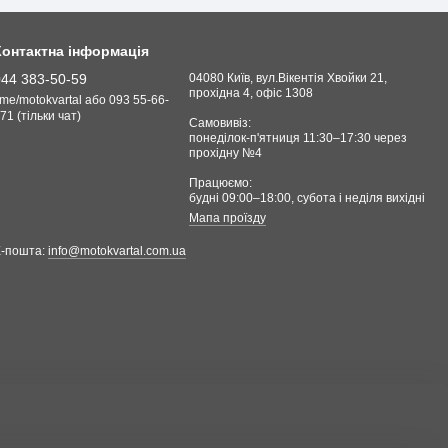
Контактна інформація
044 383-50-59
04080 Київ, вул.Вікентія Хвойки 21,
прохідна 4, офіс 1308
.me/motokvartal або 093 55-66-
71 (тільки чат)
Самовивіз:
понеділок-п'ятниця 11:30–17:30 через
прохідну №4
Працюємо:
будні 09:00–18:00, cубота і неділя вихідні
Мапа проїзду
Е-пошта:
info@motokvartal.com.ua