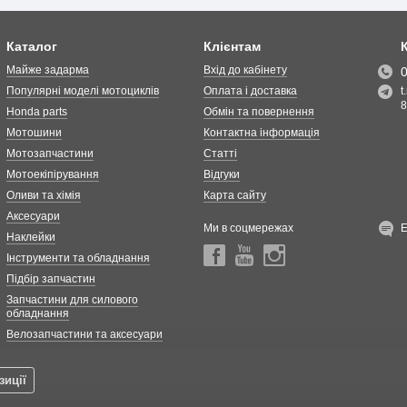
Каталог
Клієнтам
Майже задарма
Вхід до кабінету
Популярні моделі мотоциклів
Оплата і доставка
t
8
Honda parts
Обмін та повернення
Мотошини
Контактна інформація
Мотозапчастини
Статті
Мотоекіпірування
Відгуки
Оливи та хімія
Карта сайту
Аксесуари
Ми в соцмережах
Наклейки
Інструменти та обладнання
Підбір запчастин
Запчастини для силового
обладнання
Велозапчастини та аксесуари
зиції