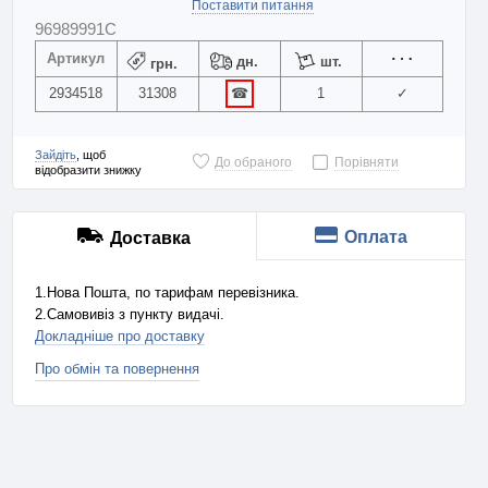
Поставити питання
96989991C
Артикул
дн.
шт.
грн.
2934518
31308
☎
1
✓
Зайдіть
, щоб
До обраного
Порівняти
відобразити знижку
Оплата
Доставка
1.Нова Пошта, по тарифам перевізника.
2.Самовивіз з пункту видачі.
Докладніше про доставку
Про обмін та повернення