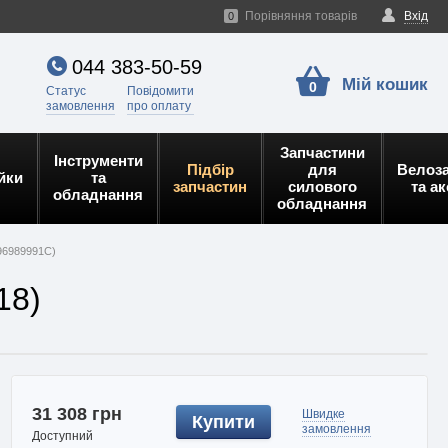
Порівняння товарів
Вхід
0
044 383-50-59
Мій кошик
0
Статус
Повідомити
замовлення
про оплату
Запчастини
Інструменти
Підбір
для
Велоз
йки
та
запчастин
силового
та а
обладнання
обладнання
 (96989991C)
18)
31 308 грн
Швидке
Купити
замовлення
Доступний