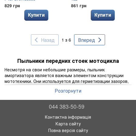
829 грн
861 грн
Купити
Купити
Назад
Вперед
1 з 6
Пыльники передних стоек мотоцикла
Несмотря на свои небольшие размеры, пыльник
амортизатора является важным элементом конструкции
мототехники. Они используется для герметизации зазоров,
имеющих место между неподвижными и вращающимися
Розгорнути
деталями. Также пыльники исключают протекание
различных жидкостей, включая масло, и защищают узлы от
проникновения пыли.
044 383-50-59
Почему пыльник переднего амортизатора выходит из
Контактна інформація
строя
Карта сайту
Как уже отмечалось, пыльники представляют собой
Повна версія сайту
расходный материал, предназначенный для обеспечения