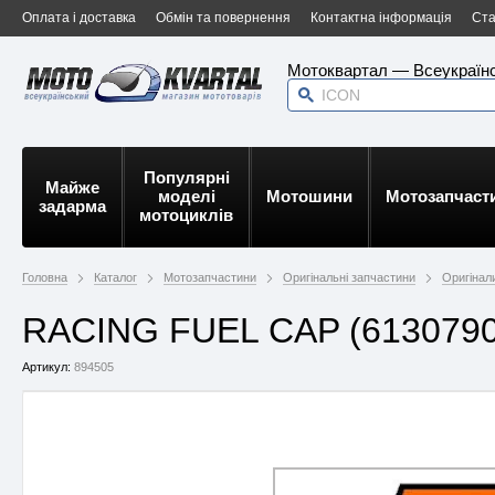
Оплата і доставка
Обмін та повернення
Контактна інформація
Ста
Мотоквартал — Всеукраїнс
Популярні
Майже
моделі
Мотошини
Мотозапчаст
задарма
мотоциклів
Головна
Каталог
Мотозапчастини
Оригінальні запчастини
Оригінал
RACING FUEL CAP (6130790
Артикул:
894505