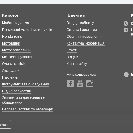
Каталог
Клієнтам
Майже задарма
Вхід до кабінету
Популярні моделі мотоциклів
Оплата і доставка
t
8
Honda parts
Обмін та повернення
Мотошини
Контактна інформація
Мотозапчастини
Статті
Мотоекіпірування
Відгуки
Оливи та хімія
Карта сайту
Аксесуари
Ми в соцмережах
Наклейки
Інструменти та обладнання
Підбір запчастин
Запчастини для силового
обладнання
Велозапчастини та аксесуари
зиції