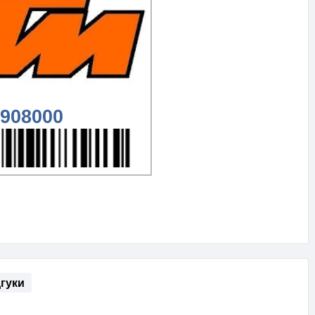
908000
дгуки