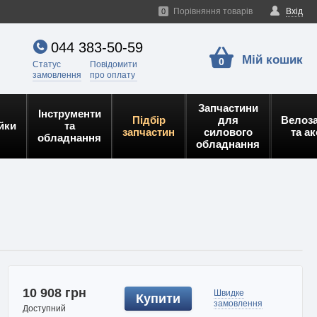
Порівняння товарів
Вхід
0
044 383-50-59
Мій кошик
0
Статус
Повідомити
замовлення
про оплату
Запчастини
Інструменти
Підбір
для
Велоз
йки
та
запчастин
силового
та а
обладнання
обладнання
10 908 грн
Швидке
Купити
замовлення
Доступний