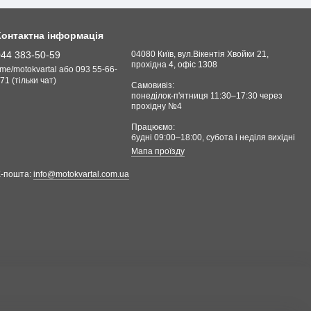
Контактна інформація
044 383-50-59
04080 Київ, вул.Вікентія Хвойки 21,
прохідна 4, офіс 1308
.me/motokvartal або 093 55-66-
71 (тільки чат)
Самовивіз:
понеділок-п'ятниця 11:30–17:30 через
прохідну №4
Працюємо:
будні 09:00–18:00, cубота і неділя вихідні
Мапа проїзду
Е-пошта:
info@motokvartal.com.ua