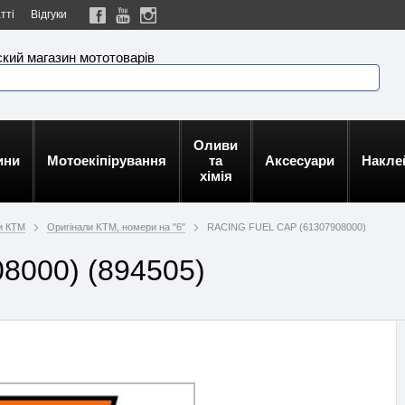
тті
Відгуки
кий магазин мототоварів
Оливи
ини
Мотоекіпірування
та
Аксесуари
Накле
хімія
и КТМ
Оригінали KTM, номери на "6"
RACING FUEL CAP (61307908000)
8000) (894505)