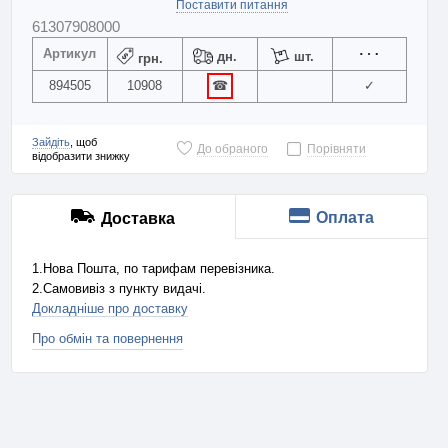
Поставити питання
61307908000
Артикул
дн.
шт.
грн.
894505
10908
☎
✓
Зайдіть
, щоб
До обраного
Порівняти
відобразити знижку
Оплата
Доставка
1.Нова Пошта, по тарифам перевізника.
2.Самовивіз з пункту видачі.
Докладніше про доставку
Про обмін та повернення