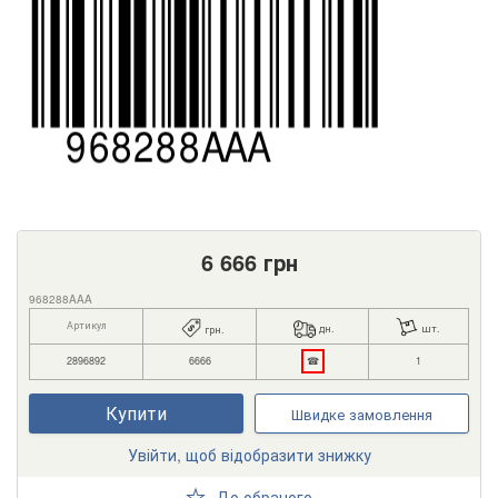
6 666
грн
968288AAA
Артикул
дн.
шт.
грн.
2896892
6666
☎
1
Купити
Швидке замовлення
Увійти, щоб відобразити знижку
До обраного