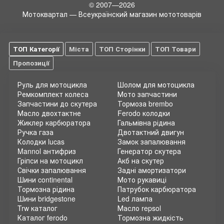
© 2007—2026
Мотоквартал — Всеукраїнский магазин мототоварів
ТОП Категорії
Міста
ТОП Сторінки
ТОП Товари
Пропозиції
Руль для мотоцикла
Шолом для мотоцикла
Ремкомплект колеса
Мото запчастини
Запчастини до скутера
Тормоза brembo
Масло двохтактне
Ferodo колодки
Жиклер карбюратора
Гальмівна рідина
Ручка газа
Двотактний двигун
Колодки lucas
Замок запалювання
Mannol антифриз
Генератор скутера
Гріпси на мотоцикл
Акб на скутер
Свічки запалювання
Задні амортизатори
Шини continental
Мото рукавиці
Тормозна рідина
Патрубок карбюратора
Шини bridgestone
Led лампа
Trw каталог
Масло repsol
Каталог ferodo
Тормозна жидкість