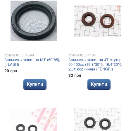
Артикул: 3034699
Артикул: 864184
Сальник колінвала МТ (60*85),
Сальник колінвала 4T скутер
(FLASH)
50-100сс (19,8*30*5; 16,4*30*5)
2шт коричневі (FENGRI)
20 грн
32 грн
Купити
Купити