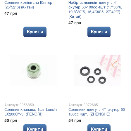
Сальник колінвала Юпітер
Набір сальників двигуна 4T
(25*52*6) (Китай)
скутер 50-100сс 4шт (17*30*6,
19,8*30*5, 16,4*30*5, 27*42*7)
47 грн
(Китай)
47 грн
Купити
Купити
Артикул: 3056850
Артикул: 3072685
Сальник клапана, 1шт Loncin
Сальники двигуна 4Т скутер 50-
LX200GY-3, (FENGRI)
100сс 4шт, (ZHENGHE)
50 грн
54 грн
Купити
Купити