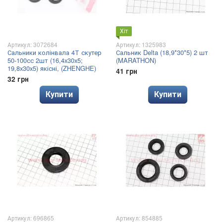
Хіт
Артикул: 3072684
Артикул: 1325983
Сальники колінвала 4Т скутер
Сальник Delta (18,9*30*5) 2 шт
50-100сс 2шт (16,4x30x5;
(MARATHON)
19,8x30x5) якісні, (ZHENGHE)
41 грн
32 грн
Купити
Купити
Артикул: 696865
Артикул: 854885