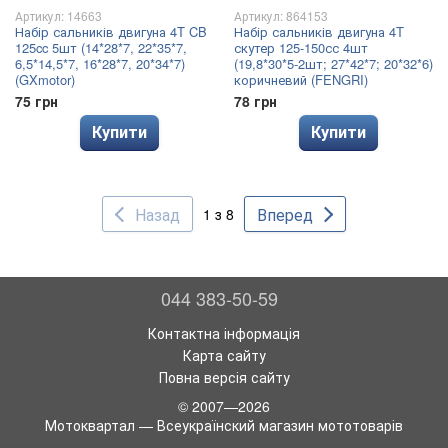
Артикул: 14663
Артикул: 864153
Набір сальників двигуна 4T CB
Набір сальників двигуна 4T
125cc 5шт (14*28*7, 22*35*7,
скутер 125-150сс 4шт
6,5*14,5*7, 16*28*7, 20*34*7)
(19,8*30*5-2шт; 27*42*7; 20*32*6)
(GXmotor)
коричневий (FENGRI)
75 грн
78 грн
Купити
Купити
Назад
Вперед
1 з 8
044 383-50-59
Контактна інформація
Карта сайту
Повна версія сайту
© 2007—2026
Мотоквартал — Всеукраїнский магазин мототоварів