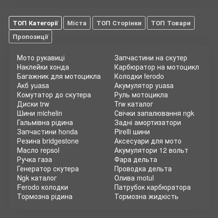
ТОП Категорії
Міста
ТОП Сторінки
ТОП Товари
Пропозиції
Мото рукавиці
Запчастини на скутер
Наклейки хонда
Карбюратор на мотоцикл
Багажник для мотоцикла
Колодки ferodo
Акб yuasa
Акумулятор yuasa
Комутатор до скутера
Руль мотоцикла
Диски trw
Trw каталог
Шини michelin
Свічки запалювання ngk
Гальмівна рідина
Задні амортизатори
Запчастини honda
Pirelli шини
Резина bridgestone
Аксесуари для мото
Масло repsol
Акумулятори 12 вольт
Ручка газа
Фара дельта
Генератор скутера
Проводка дельта
Ngk каталог
Олива motul
Ferodo колодки
Патрубок карбюратора
Тормозна рідина
Тормозна жидкість