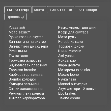
ТОП Категорії
Міста
ТОП Сторінки
ТОП Товари
Пропозиції
Yuasa акб
Ремкомплект для шин
Мото захист
Кофр для скутера
Ручка газа на скутер
Мото руль
Запчастини на скутер
Ferodo каталог
Запчастини до скутера
Тормозні диски
Pirelli шини
Шини michelin
Trw каталог
Акб yuasa
Тормозна жидкість
Хонда дио
Відновлювач пластику
Фара дельта
Тормоза brembo
Моторезина shinko
Карбюратор дельта
Масло ipone
Brembo колодки
Ручка газа
Колодки гальмівні
Mannol антифриз
Свічки запалювання
Акумулятори 12 вольт
Ремкомплект колеса
Ebc brakes
Жиклер карбюратора
Лампа osram