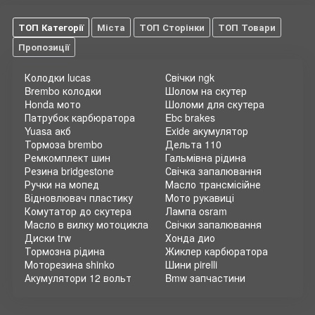
ТОП Категорії
Міста
ТОП Сторінки
ТОП Товари
Пропозиції
Колодки lucas
Свічки ngk
Brembo колодки
Шолом на скутер
Honda мото
Шоломи для скутера
Патрубок карбюратора
Ebc brakes
Yuasa акб
Exide акумулятор
Тормоза brembo
Дельта 110
Ремкомплект шин
Гальмівна рідина
Резина bridgestone
Свічка запалювання
Ручки на мопед
Масло трансмісійне
Відновлювач пластику
Мото рукавиці
Комутатор до скутера
Лампа osram
Масло в вилку мотоцикла
Свічки запалювання
Диски trw
Хонда дио
Тормозна рідина
Жиклер карбюратора
Моторезина shinko
Шини pirelli
Акумулятори 12 вольт
Bmw запчастини