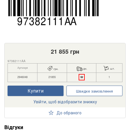
21 855
грн
97382111AA
Артикул
дн.
шт.
грн.
2946048
21855
☎
1
Купити
Швидке замовлення
Увійти, щоб відобразити знижку
До обраного
Відгуки