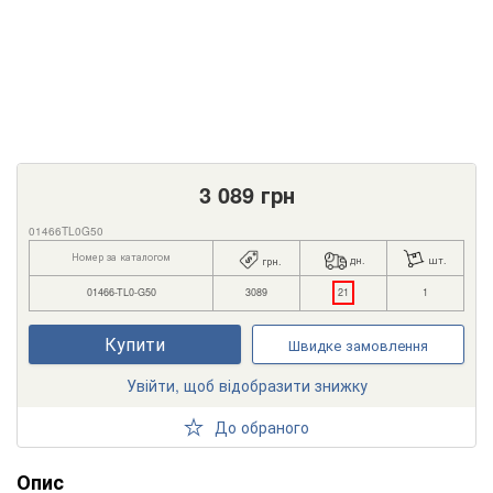
3 089
грн
01466TL0G50
Номер за каталогом
дн.
шт.
грн.
01466-TL0-G50
3089
21
1
Купити
Швидке замовлення
Увійти, щоб відобразити знижку
До обраного
Опис