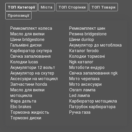
ТОП Категорії
Міста
ТОП Сторінки
ТОП Товари
Пропозиції
Ремкомплект колеса
Ремкомплект шин
Масло для вилки
Резина bridgestone
Шини bridgestone
Шини dunlop
Гальмівні диски
Акумулятор до мотоблока
Карбюратор скутера
Каталог ferodo
Свічка запалювання
Колодки тормозні
Колодки lucas
Ngk каталог
Акумулятори 12 вольт
Мотоботи ендуро
Акумулятор на скутер
Свічка запалювання ngk
Аксесуари на мотоцикл
Мото черепаха
Запчастини honda
Мото аксесуари
Масло для вилки
Osram лампа
мотоцикла
Led лампа
Фара дельта
Карбюратор мотоцикла
Ebc brakes
Патрубок карбюратора
Тормозна жидкість
Ручка газа
Тормозні диски