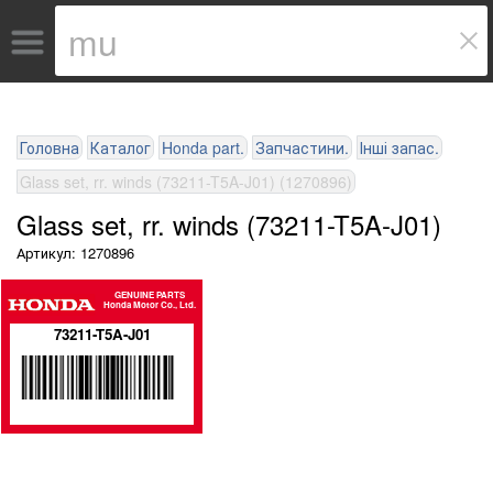
Головна
Каталог
Honda part.
Запчастини.
Інші запас.
Glass set, rr. winds (73211-T5A-J01) (1270896)
Glass set, rr. winds (73211-T5A-J01)
Артикул: 1270896
GENUINE PARTS
Honda Motor Co., Ltd.
73211-T5A-J01