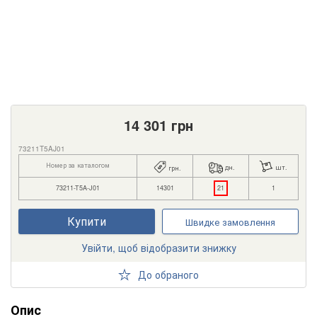
14 301
грн
73211T5AJ01
Номер за каталогом
дн.
шт.
грн.
73211-T5A-J01
14301
21
1
Купити
Швидке замовлення
Увійти, щоб відобразити знижку
До обраного
Опис