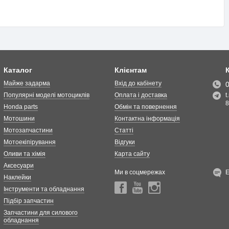
Каталог
Клієнтам
Майже задарма
Вхід до кабінету
Популярні моделі мотоциклів
Оплата і доставка
t
8
Honda parts
Обмін та повернення
Мотошини
Контактна інформація
Мотозапчастини
Статті
Мотоекіпірування
Відгуки
Оливи та хімія
Карта сайту
Аксесуари
Ми в соцмережах
Наклейки
Інструменти та обладнання
Підбір запчастин
Запчастини для силового
обладнання