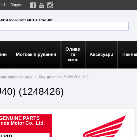
тті
Відгуки
кий магазин мототоварів
Оливи
ини
Мотоекіпірування
та
Аксесуари
Накле
хімія
апасні силові частини
Stay, generator (50329-ZP4-U40)
U40) (1248426)
GENUINE PARTS
nda Motor Co., Ltd.
-U40