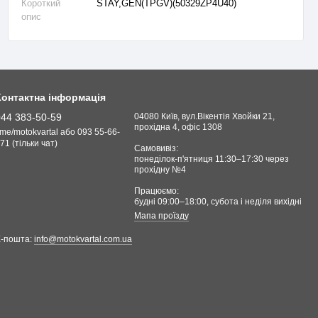
Короткий
STAY,GEN(TPGV)(50329ZP4U40)
опис
Контактна інформація
044 383-50-59
04080 Київ, вул.Вікентія Хвойки 21,
прохідна 4, офіс 1308
.me/motokvartal або 093 55-66-
71 (тільки чат)
Самовивіз:
понеділок-п'ятниця 11:30–17:30 через
прохідну №4
Працюємо:
будні 09:00–18:00, cубота і неділя вихідні
Мапа проїзду
Е-пошта:
info@motokvartal.com.ua