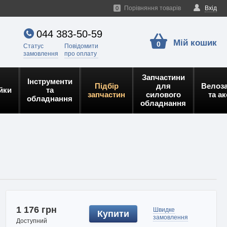
Порівняння товарів
Вхід
0
044 383-50-59
Мій кошик
0
Статус
Повідомити
замовлення
про оплату
Запчастини
Інструменти
Підбір
для
Велоз
йки
та
запчастин
силового
та а
обладнання
обладнання
1 176 грн
Швидке
Купити
замовлення
Доступний