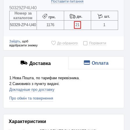
Поставити питання
50329ZP4U40
Номер за
дн.
шт.
грн.
каталогом
50329-ZP4-U40
1176
21
1
Зайдіть
, щоб
До обраного
Порівняти
відобразити знижку
Оплата
Доставка
1.Нова Пошта, по тарифам перевізника.
2.Самовивіз з пункту видачі.
Докладніше про доставку
Про обмін та повернення
Характеристики