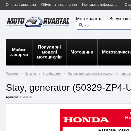
Оплата і доставка
Обмін та повернення
Контактна інформація
Ста
Мотоквартал — Всеукраїнс
Популярні
Майже
моделі
Мотошини
Мотозапчаст
задарма
мотоциклів
Головна
Каталог
Honda parts
Запчастини до силової техніки
Інші з
Stay, generator (50329-ZP4-
Артикул:
1248426
Ho
50329-ZP4