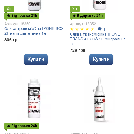
Хіт
Хіт
🔥 Відправка 24h
🔥 Відправка 24h
Артикул: 18350
Артикул: 18352
Олива трансмісійна IPONE BOX
★
★
★
★
★
🗨
1
2T напівсинтетична 1л
Олива трансмісійна IPONE
TRANS 4Т 80W-90 мінеральна
806 грн
1л
728 грн
Купити
Купити
🔥 Відправка 24h
Артикул: 18353
Артикул: 155559