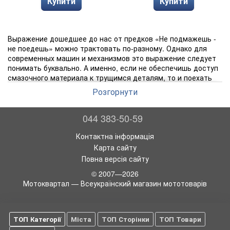
Купити
Купити
Выражение дошедшее до нас от предков «Не подмажешь -
не поедешь» можно трактовать по-разному. Однако для
современных машин и механизмов это выражение следует
понимать буквально. А именно, если не обеспечишь доступ
смазочного материала к трущимся деталям, то и поехать
никуда не сможешь. Разве что до ближайшей станции
Розгорнути
технического обслуживания, и то пока доедешь механизм,
которому масла не досталось, наверняка полностью
выйдет из строя.
044 383-50-59
Разные механизмы требуют применения и разных масел. Не
Контактна інформація
является исключением и трансмиссия любого
Карта сайту
транспортного средства, имеющего
коробку передач
. Для
Повна версія сайту
смазки деталей, работающих в коробке передач,
промышленность выпускает специальное масло, которое
© 2007—2026
должно постоянно присутствовать в этой коробке и
Мотоквартал — Всеукраїнский магазин мототоварів
согласно регламенту обновляться на новое, еще не
отработанное масло. Основная задача
трансмиссионного
масла
заключается в создании масляной пленки, которая
будет устойчиво держаться на поверхностях всех
ТОП Категорії
Міста
ТОП Сторінки
ТОП Товари
работающих деталей механизма или узла транспортного