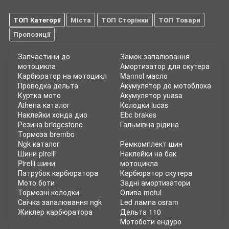
ТОП Категорії
Міста
ТОП Сторінки
ТОП Товари
Пропозиції
Запчастини до
Замок запалювання
мотоцикла
Амортизатор для скутера
Карбюратор на мотоцикл
Mannol масло
Проводка дельта
Акумулятор до мотоблока
Куртка мото
Акумулятор yuasa
Athena каталог
Колодки lucas
Наклейки хонда дио
Ebc brakes
Резина bridgestone
Гальмівна рідина
Тормоза brembo
Ngk каталог
Ремкомплект шин
Шини pirelli
Наклейки на бак
Pirelli шини
мотоцикла
Патрубок карбюратора
Карбюратор скутера
Мото боти
Задні амортизатори
Тормозні колодки
Олива motul
Свічка запалювання ngk
Led лампа osram
Жиклер карбюратора
Дельта 110
Мотоботи ендуро