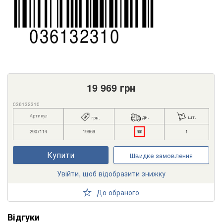
19 969
грн
036132310
Артикул
дн.
шт.
грн.
2907114
19969
☎
1
Купити
Швидке замовлення
Увійти, щоб відобразити знижку
До обраного
Відгуки