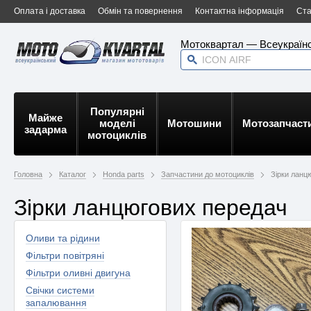
Оплата і доставка
Обмін та повернення
Контактна інформація
Ста
Мотоквартал — Всеукраїнс
Популярні
Майже
моделі
Мотошини
Мотозапчаст
задарма
мотоциклів
Головна
Каталог
Honda parts
Запчастини до мотоциклів
Зірки ланц
Зірки ланцюгових передач
Оливи та рідини
Фільтри повітряні
Фільтри оливні двигуна
Свічки системи
запалювання