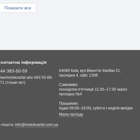
Показати все
Контактна інформація
044 383-50-59
04080 Київ, вул.Вікентія Хвойки 21,
прохідна 4, офіс 1308
.me/motokvartal або 093 55-66-
71 (тільки чат)
Самовивіз:
понеділок-п'ятниця 11:30–17:30 через
прохідну №4
Працюємо:
будні 09:00–18:00, cубота і неділя вихідні
Мапа проїзду
Е-пошта:
info@motokvartal.com.ua