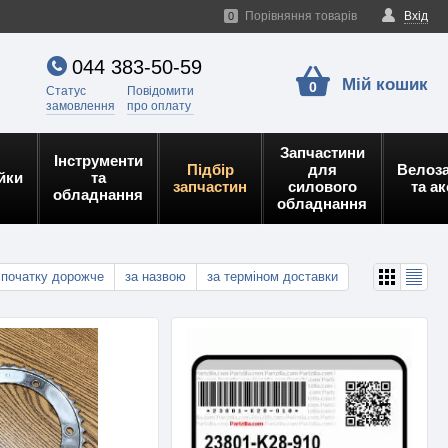
Порівняння товарів
Вхід
0
044 383-50-59
Мій кошик
0
Статус
Повідомити
замовлення
про оплату
Запчастини
Інструменти
Підбір
для
Велоз
йки
та
запчастин
силового
та а
обладнання
обладнання
спочатку дорожче
за назвою
за терміном доставки