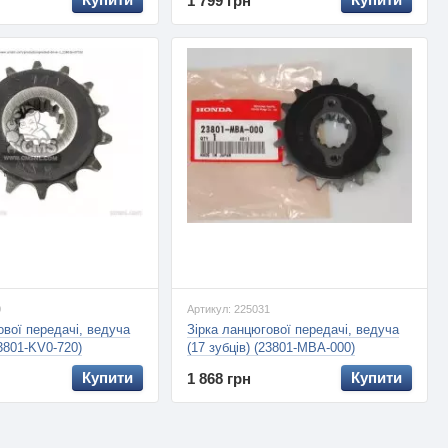
1 799 грн
0
Артикул: 225031
ової передачі, ведуча
Зірка ланцюгової передачі, ведуча
23801-KV0-720)
(17 зубців) (23801-MBA-000)
Купити
Купити
1 868 грн