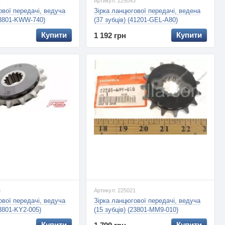
1
Артикул: 225043
ової передачі, ведуча
Зірка ланцюгової передачі, ведена
(23801-KWW-740)
(37 зубців) (41201-GEL-A80)
Купити
Купити
1 192 грн
3
Артикул: 225021
ової передачі, ведуча
Зірка ланцюгової передачі, ведуча
23801-KY2-005)
(15 зубців) (23801-MM9-010)
Купити
Купити