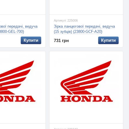
1
Артикул: 225006
ової передачі, ведуча
Зірка ланцюгової передачі, ведуча
23800-GEL-700)
(15 зубців) (23800-GCF-A20)
Купити
Купити
731 грн