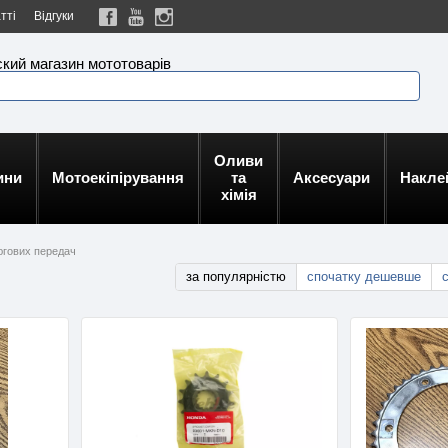
тті
Відгуки
кий магазин мототоварів
Оливи
ини
Мотоекіпірування
та
Аксесуари
Накле
хімія
югових передач
за популярністю
спочатку дешевше