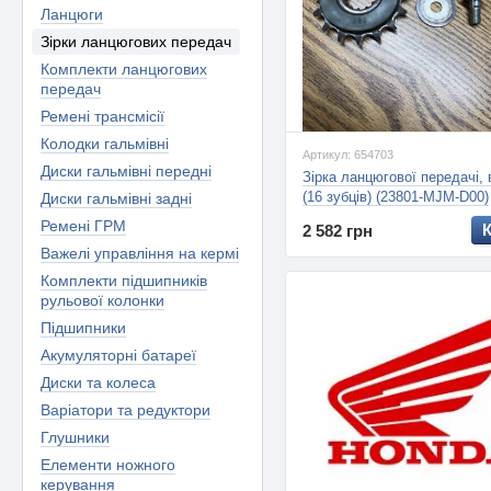
Ланцюги
Зірки ланцюгових передач
Комплекти ланцюгових
передач
Ремені трансмісії
Колодки гальмівні
Артикул: 654703
Диски гальмівні передні
Зірка ланцюгової передачі,
(16 зубців) (23801-MJM-D00)
Диски гальмівні задні
Ремені ГРМ
2 582 грн
Важелі управління на кермі
Комплекти підшипників
рульової колонки
Підшипники
Акумуляторні батареї
Диски та колеса
Варіатори та редуктори
Глушники
Елементи ножного
керування