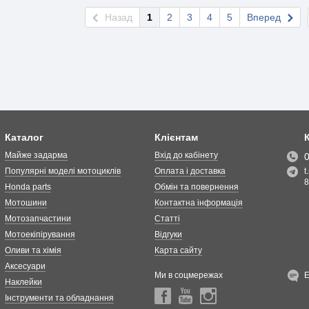
Назад
1
2
3
4
5
Вперед
Каталог
Клієнтам
Майже задарма
Вхід до кабінету
Популярні моделі мотоциклів
Оплата і доставка
t
8
Honda parts
Обмін та повернення
Мотошини
Контактна інформація
Мотозапчастини
Статті
Мотоекіпірування
Відгуки
Оливи та хімія
Карта сайту
Аксесуари
Ми в соцмережах
Наклейки
Інструменти та обладнання