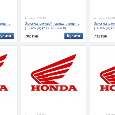
Артикул: 225007
Артикул: 22499
 ведуча
Зірка ланцюгової передачі, ведуча
Зірка ланцюг
(15 зубців) (23801-179-700)
(14 зубців) (
Купити
Купити
702 грн
731 грн