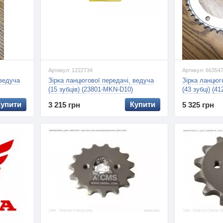
Артикул: 1222734
Артикул: 66354
 ведуча
Зірка ланцюгової передачі, ведуча
Зірка ланцюг
(15 зубців) (23801-MKN-D10)
(43 зубці) (4
Купити
Купити
3 215 грн
5 325 грн