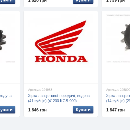
1 626 грн
1 799 грн
Артикул: 224953
Артикул: 22500
 ведуча
Зірка ланцюгової передачі, ведена
Зірка ланцюг
(41 зубців) (41200-KGB-900)
(14 зубців) (
Купити
Купити
1 846 грн
1 847 грн