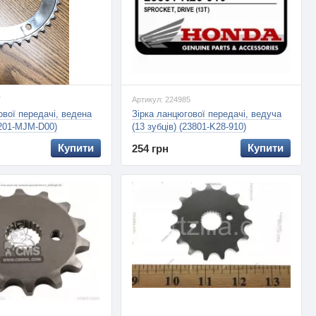
7
Артикул: 224985
ової передачі, ведена
Зірка ланцюгової передачі, ведуча
1201-MJM-D00)
(13 зубців) (23801-K28-910)
Купити
Купити
254 грн