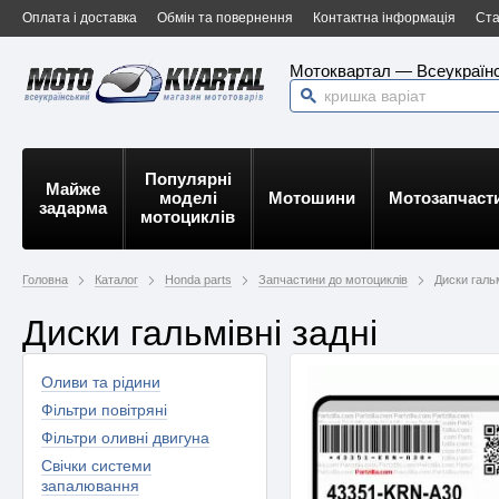
Оплата і доставка
Обмін та повернення
Контактна інформація
Ста
Мотоквартал — Всеукраїнс
Популярні
Майже
моделі
Мотошини
Мотозапчаст
задарма
мотоциклів
Головна
Каталог
Honda parts
Запчастини до мотоциклів
Диски гальм
Диски гальмівні задні
Оливи та рідини
Фільтри повітряні
Фільтри оливні двигуна
Свічки системи
запалювання