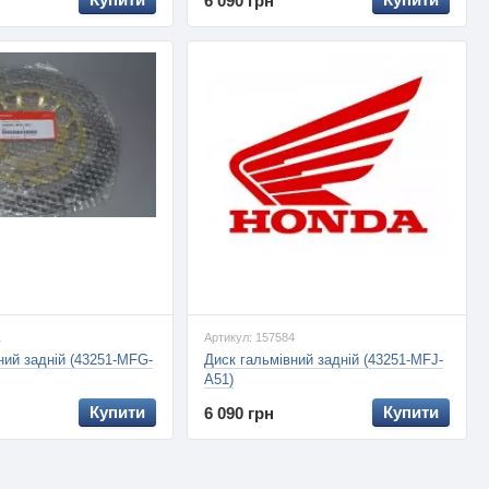
6 090 грн
1
Артикул: 157584
ний задній (43251-MFG-
Диск гальмівний задній (43251-MFJ-
A51)
Купити
Купити
6 090 грн