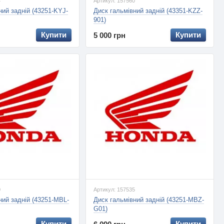
4
Артикул: 157560
ний задній (43251-KYJ-
Диск гальмівний задній (43351-KZZ-
901)
Купити
Купити
5 000 грн
0
Артикул: 157535
ний задній (43251-MBL-
Диск гальмівний задній (43251-MBZ-
G01)
Купити
Купити