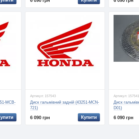
6 090 грн
6 090 грн
Артикул: 157543
Артикул: 15754
251-MCB-
Диск гальмівний задній (43251-MCN-
Диск гальмів
721)
D01)
Купити
Купити
6 090 грн
6 090 грн