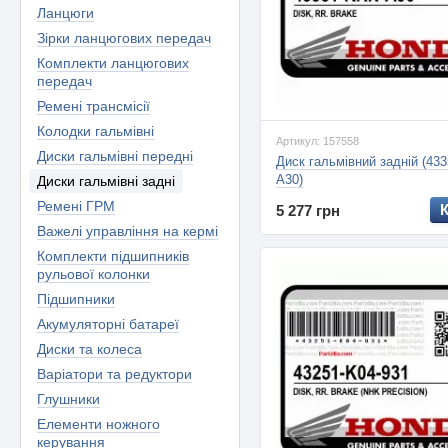
Ланцюги
Зірки ланцюгових передач
Комплекти ланцюгових
передач
Ремені трансмісії
Колодки гальмівні
Артикул: 157558
Диски гальмівні передні
Диск гальмівний задній (43
A30)
Диски гальмівні задні
Ремені ГРМ
5 277 грн
Важелі управління на кермі
Комплекти підшипників
рульової колонки
Підшипники
Акумуляторні батареї
Диски та колеса
Варіатори та редуктори
Глушники
Елементи ножного
керування