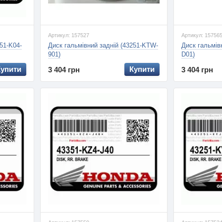
Артикул: 157527
Артикул: 15756
51-K04-
Диск гальмівний задній (43251-KTW-
Диск гальмів
901)
D01)
Купити
Купити
3 404 грн
3 404 грн