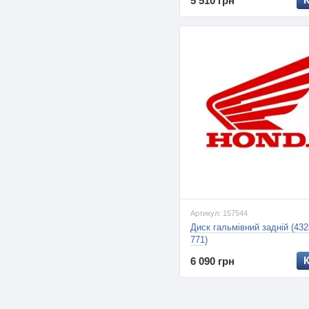
5 510 грн
Артикул: 157544
Диск гальмівний задній (43
771)
6 090 грн