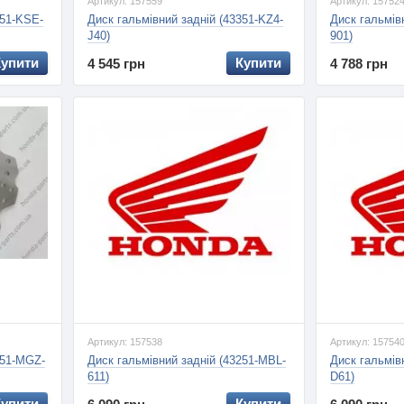
Артикул: 157559
Артикул: 15752
351-KSE-
Диск гальмівний задній (43351-KZ4-
Диск гальмів
J40)
901)
Купити
Купити
4 545 грн
4 788 грн
Артикул: 157538
Артикул: 15754
251-MGZ-
Диск гальмівний задній (43251-MBL-
Диск гальмів
611)
D61)
Купити
Купити