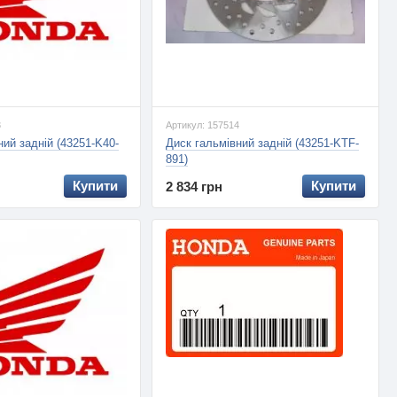
3
Артикул: 157514
ний задній (43251-K40-
Диск гальмівний задній (43251-KTF-
891)
Купити
Купити
2 834 грн