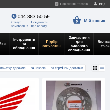
Порівняння товарів
Вхід
0
044 383-50-59
Мій кошик
0
Статус
Повідомити
замовлення
про оплату
Запчастини
Інструменти
Підбір
для
Велоз
йки
та
запчастин
силового
та а
обладнання
обладнання
спочатку дорожче
за назвою
за терміном доставки