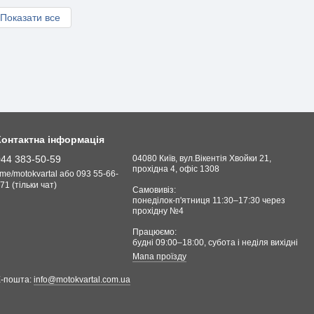
Показати все
Контактна інформація
044 383-50-59
04080 Київ, вул.Вікентія Хвойки 21,
прохідна 4, офіс 1308
.me/motokvartal або 093 55-66-
71 (тільки чат)
Самовивіз:
понеділок-п'ятниця 11:30–17:30 через
прохідну №4
Працюємо:
будні 09:00–18:00, cубота і неділя вихідні
Мапа проїзду
Е-пошта:
info@motokvartal.com.ua