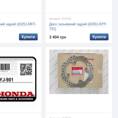
5
Артикул: 157515
ний задній (43251-MFF-
Диск гальмівний задній (43351-KPP-
T01)
Купити
Купити
3 404 грн