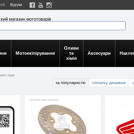
тті
Відгуки
кий магазин мототоварів
Оливи
ини
Мотоекіпірування
та
Аксесуари
Накле
хімія
івні задні
за популярністю
спочатку дешевше