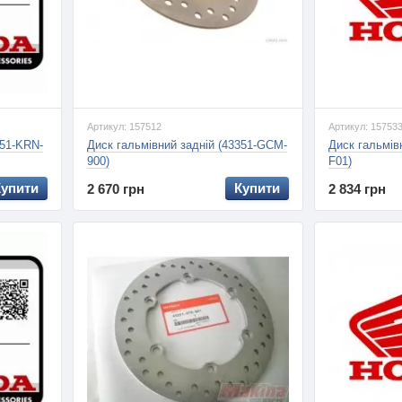
Артикул: 157512
Артикул: 15753
351-KRN-
Диск гальмівний задній (43351-GCM-
Диск гальмів
900)
F01)
Купити
Купити
2 670 грн
2 834 грн