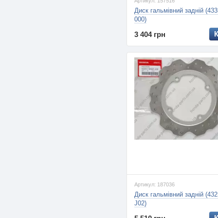
Артикул: 157516
Диск гальмівний задній (43
000)
3 404 грн
Артикул: 187036
Диск гальмівний задній (43
J02)