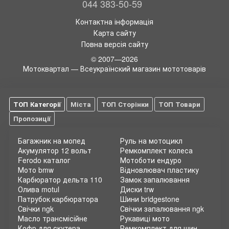
044 383-50-59
Контактна інформація
Карта сайту
Повна версія сайту
© 2007—2026
Мотоквартал — Всеукраїнский магазин мототоварів
ТОП Категорії
Міста
ТОП Сторінки
ТОП Товари
Пропозиції
Багажник на мопед
Руль на мотоцикл
Акумулятор 12 вольт
Ремкомплект колеса
Ferodo каталог
Мотоботи ендуро
Мото bmw
Відновлювач пластику
Карбюратор дельта 110
Замок запалювання
Олива motul
Диски trw
Патрубок карбюратора
Шини bridgestone
Свічки ngk
Свічки запалювання ngk
Масло трансмісійне
Рукавиці мото
Кофр для скутера
Ремкомплект для шин