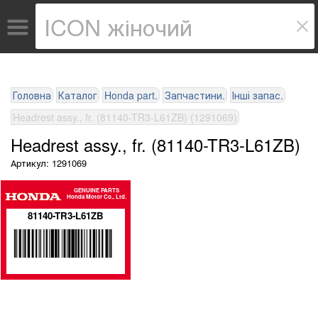
Головна
Каталог
Honda part.
Запчастини.
Інші запас.
Headrest assy., fr. (81140-TR3-L61ZB) (1291069)
Headrest assy., fr. (81140-TR3-L61ZB)
Артикул: 1291069
GENUINE PARTS
Honda Motor Co., Ltd.
81140-TR3-L61ZB