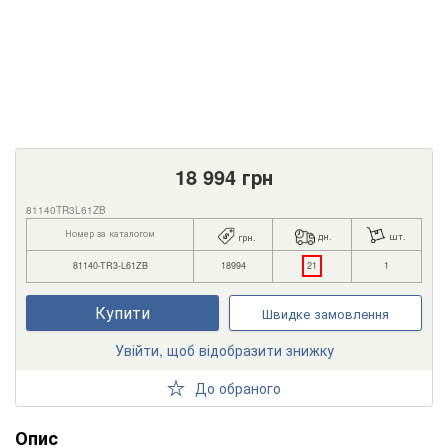
18 994
грн
81140TR3L61ZB
Номер за каталогом
дн.
шт.
грн.
81140-TR3-L61ZB
18994
21
1
Купити
Швидке замовлення
Увійти, щоб відобразити знижку
До обраного
Опис