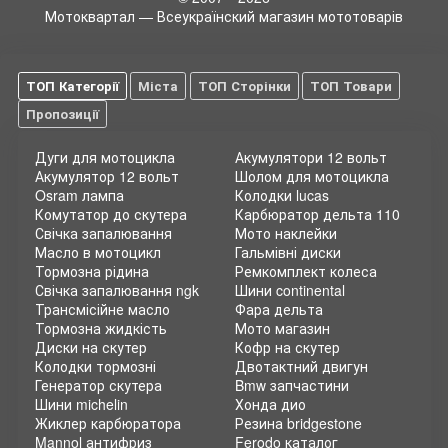
заказы связанные с ремонтом, как велосипедов, так и
Мотоквартал — Всеукраїнский магазин мототоварів
другой техники способной передвигаться. Кроме
полученных технических знаний непосредственно от своего
родителя, будущий предприниматель, успешно поработал в
ТОП Категорії
Міста
ТОП Сторінки
ТОП Товари
автомобильной мастерской, где и усовершенствовал свои
знания и навыки, зарекомендовав себя при этом не только,
Пропозиції
как гонщик, но и как гениальный изобретатель.
Начало деятельности
Дуги для мотоцикла
Акумулятори 12 вольт
Акумулятор 12 вольт
Шолом для мотоцикла
Штаб-квартира Honda Motor Co., Ltd. С первого дня ее
Osram лампа
Колодки lucas
основания располагалась в столице Японии, городе Токио.
Комутатор до скутера
Карбюратор дельта 110
Благодаря сотрудничеству Соитиро с Такео Фудзисава, ему
Свічка запалювання
Мото наклейки
представилась возможность полностью сосредоточится на
Масло в мотоцикл
Гальмівні диски
решении технических проблем, в то время, как Такео взял
Тормозна рідина
Ремкомплект колеса
на себя контроль и организацию коммерции и маркетинга.
Свічка запалювання ngk
Шини continental
Начав с производства малогабаритных мопедов и
Трансмісійне масло
Фара дельта
моторчиков к ним, через некоторое время компания смогла
Тормозна жидкість
Мото магазин
осилить сборку малолитражных автомобилей, причем со
Диски на скутер
Кофр на скутер
стороны правительства не было поддержки, так как там
Колодки тормозні
Двотактний двигун
считали, что Nissan, Toyota и Mitsubishi, в дополнительной
Генератор скутера
Bmw запчастини
конкуренции не нуждаются. Но, это не остановило
Шини michelin
Хонда дио
руководство компании и они нанимают более пятидесяти
Жиклер карбюратора
Резина bridgestone
талантливых инженеров, поставив перед ними задание
Mannol антифриз
Ferodo каталог