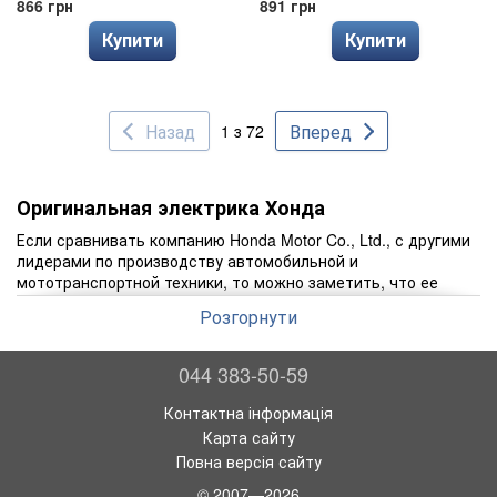
866 грн
891 грн
Купити
Купити
Назад
Вперед
1 з 72
Оригинальная электрика Хонда
Если сравнивать компанию Honda Motor Co., Ltd., с другими
лидерами по производству автомобильной и
мототранспортной техники, то можно заметить, что ее
деятельность началась значительно позже, чем у
Розгорнути
конкурентов. Один из первых основателей компании
Соитиро Хонда, сумел организовать одноименный институт
технических исследований только в 1946 году, но уже через
044 383-50-59
сорок лет его предприятие ввело марку Acura, как
премиальную, опередив таким образом Toyota и Nissan.
Контактна інформація
Интерес к автомобилям и другой транспортной технике у
Карта сайту
Соитиро проявился еще в детстве, да и сыграла свою роль
Повна версія сайту
генетическая предрасположенность. Дело в том, что его
отец, занимавшийся кузнечным делом, зачастую выполнял
© 2007—2026