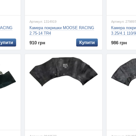
Артикул: 1314919
Артикул: 27989
RACING
Камера покришки MOOSE RACING
Камера пок
2.75-14 TR4
3.25/4.1 110/
Купити
Купити
910 грн
986 грн