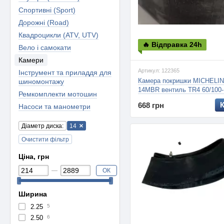
Спортивні (Sport)
Дорожні (Road)
Квадроцикли (ATV, UTV)
🔥 Відправка 24h
Вело і самокати
Камери
Артикул: 122365
Інструмент та приладдя для
Камера покришки MICHELI
шиномонтажу
14MBR вентиль TR4 60/100-
Ремкомплекти мотошин
MOTO CROSS, 1.8мм
668 грн
Насоси та манометри
Діаметр диска:
14
Очистити фільтр
Ціна, грн
ОК
Ширина
2.25
5
2.50
6