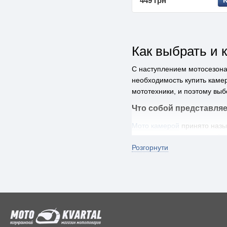
449 грн
Как выбрать и 
С наступлением мотосезона
необходимость купить каме
мототехники, и поэтому выб
Что собой представляе
Мото камерой
принято назы
установку и не являются б
Розгорнути
герметичности или неспособ
расположенную между диско
Камерная мотошина имеет об
установлены спицованные д
производителем мототехник
Для чего необх