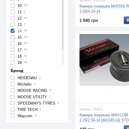
Артикул: 1325105
10
25
Камера покришки MOOSE 
3.50/4.10-14
11
1
12
18
1 840 грн
13
2
14
16
15
16
16
35
17
42
18
42
19
36
20
1
Бренд
21
18
HEIDENAU
1
26
1
Michelin
2
MOOSE RACING
6
MOOSE UTILITY
2
SPEEDWAYS TYRES
1
TIRE TECH
1
Артикул: 152511
Камера покришки WAYCOM
Waycom
3
2.25/2.50-14 (60/100-14) STD