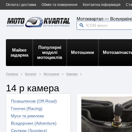
Оплата і доставка
Обмін та повернення
Контактна інформація
Ста
Мотоквартал — Всеукраїнс
Популярні
Майже
моделі
Мотошини
Мотозапчаст
задарма
мотоциклів
Головна
Каталог
Мотошини
Камери
14 р камера
Позашляхові (Off-Road)
Гоночні (Racing)
Муси та римлоки
Вседорожні (Adventure)
Скутери (Scooters)