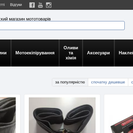
тті
Відгуки
кий магазин мототоварів
Оливи
ини
Мотоекіпірування
та
Аксесуари
Накле
хімія
за популярністю
спочатку дешевше