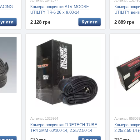
Артикул: 2842577
Артикул: 13149
RACING
Камера покришки ATV MOOSE
Камера пок
UTILITY TR-6 26 х 9.00-14
UTILITY вент
W99-6187CM
Купити
Купити
2 128 грн
2 889 грн
Артикул: 1325964
Артикул: 85806
Камера покришки TIRETECH TUBE
Камера пок
TR4 3MM 60/100-14, 2.25/2.50-14
2.25/2.50-14 
Купити
Купити