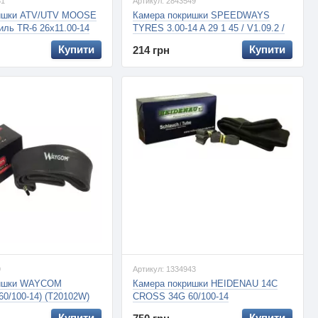
31
Артикул: 2843549
ришки ATV/UTV MOOSE
Камера покришки SPEEDWAYS
иль TR-6 26х11.00-14
TYRES 3.00-14 A 29 1 45 / V1.09.2 /
V
TR-29
Купити
Купити
214 грн
9
Артикул: 1334943
ришки WAYCOM
Камера покришки HEIDENAU 14C
(60/100-14) (T20102W)
CROSS 34G 60/100-14
Купити
Купити