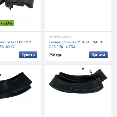
вка 24h
1
Артикул: 2798975
ришки WAYCOM 4MM
Камера покришки MOOSE RACING
(60/100-14)
2.25/2.50-14 TR4
Купити
Купити
758 грн