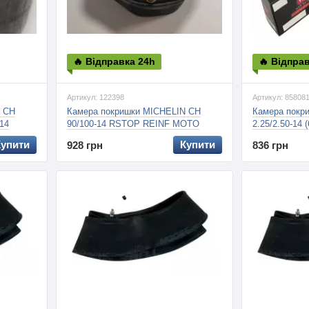
🔥 Відправка 24h
🔥 Відпра
Артикул: 122398
Артикул: 85808
N CH
Камера покришки MICHELIN CH
Камера пок
14
90/100-14 RSTOP REINF MOTO
2.25/2.50-14 
CROSS, 2.5мм
Купити
Купити
928 грн
836 грн