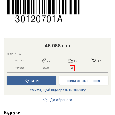
46 088
грн
30120701A
Артикул
дн.
шт.
грн.
2905648
46088
☎
1
Купити
Швидке замовлення
Увійти, щоб відобразити знижку
До обраного
Відгуки