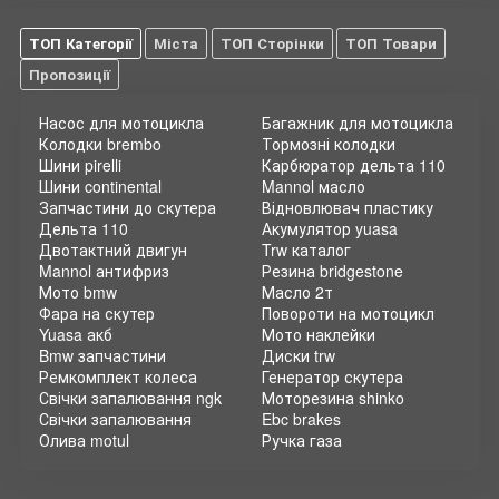
ТОП Категорії
Міста
ТОП Сторінки
ТОП Товари
Пропозиції
Насос для мотоцикла
Багажник для мотоцикла
Колодки brembo
Тормозні колодки
Шини pirelli
Карбюратор дельта 110
Шини continental
Mannol масло
Запчастини до скутера
Відновлювач пластику
Дельта 110
Акумулятор yuasa
Двотактний двигун
Trw каталог
Mannol антифриз
Резина bridgestone
Мото bmw
Масло 2т
Фара на скутер
Повороти на мотоцикл
Yuasa акб
Мото наклейки
Bmw запчастини
Диски trw
Ремкомплект колеса
Генератор скутера
Свічки запалювання ngk
Моторезина shinko
Свічки запалювання
Ebc brakes
Олива motul
Ручка газа