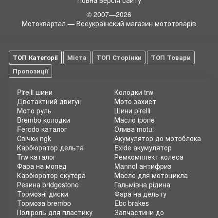
Повна версія сайту
© 2007—2026
Мотоквартал — Всеукраїнский магазин мототоварів
ТОП Категорії
Міста
ТОП Сторінки
ТОП Товари
Пропозиції
Pirelli шини
Колодки trw
Двотактний двигун
Мото захист
Мото руль
Шини pirelli
Brembo колодки
Масло ipone
Ferodo каталог
Олива motul
Свічки ngk
Акумулятор до мотоблока
Карбюратор дельта
Exide акумулятор
Trw каталог
Ремкомплект колеса
Фара на мопед
Mannol антифриз
Карбюратор скутера
Масло для мотоцикла
Резина bridgestone
Гальмівна рідина
Тормозні диски
Фара на дельту
Тормоза brembo
Ebc brakes
Поліроль для пластику
Запчастини до