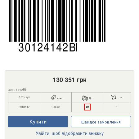
130 351
грн
30124142BI
Артикул
дн.
шт.
грн.
2918542
130351
☎
1
Купити
Швидке замовлення
Увійти, щоб відобразити знижку