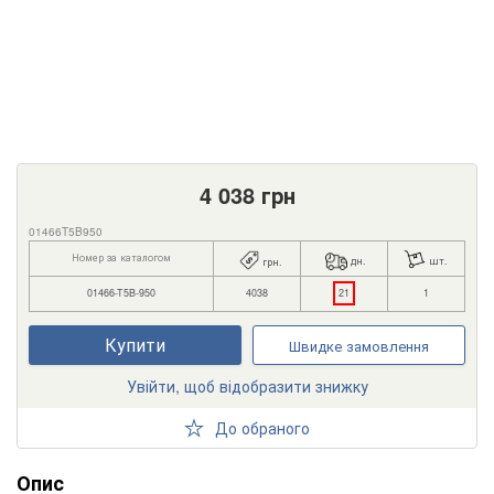
4 038
грн
01466T5B950
Номер за каталогом
дн.
шт.
грн.
01466-T5B-950
4038
21
1
Купити
Швидке замовлення
Увійти, щоб відобразити знижку
До обраного
Опис