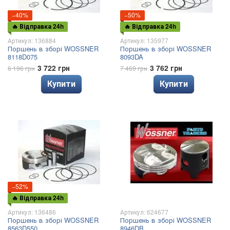
−40%
−50%
🔥 Відправка 24h
🔥 Відправка 24h
Артикул: 136884
Артикул: 135977
Поршень в зборі WOSSNER
Поршень в зборі WOSSNER
8118D075
8093DA
3 722 грн
3 762 грн
6 196 грн
7 469 грн
Купити
Купити
−52%
🔥 Відправка 24h
Артикул: 136486
Артикул: 624677
Поршень в зборі WOSSNER
Поршень в зборі WOSSNER
8563D550
8946DB