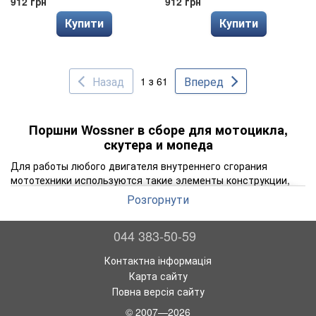
912 грн
912 грн
Купити
Купити
Назад
Вперед
1 з 61
Поршни Wossner в сборе для мотоцикла,
скутера и мопеда
Для работы любого двигателя внутреннего сгорания
мототехники используются такие элементы конструкции,
как поршни. Поршневая группа пребывает под регулярным
Розгорнути
воздействием всевозможных факторов и подлежит износу,
несмотря на прочность деталей. Новые поршни Wossner в
044 383-50-59
сборе для мотоцикла могут стать отличным решением для
замены этих расходных материалов.
Контактна інформація
Конструкция поршня мотоцикла
Карта сайту
В конструкции поршня мотора можно отметить
Повна версія сайту
сферическое дно, юбку, бобышек и 4 специальных канавки,
© 2007—2026